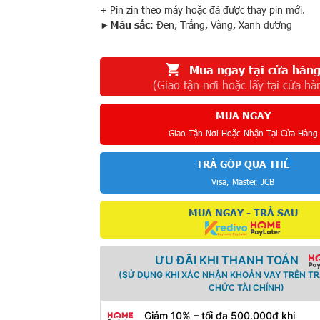
+ Pin zin theo máy hoặc đã được thay pin mới.
►
Màu sắc
: Đen, Trắng, Vàng, Xanh dương
Mua ngay tại cửa hàn
(Giao tận nơi hoặc lấy tại cửa hà
MUA NGAY
Giao Tận Nơi Hoặc Nhận Tại Cửa Hàng
TRẢ GÓP QUA THẺ
Visa, Master, JCB
MUA NGAY - TRẢ SAU
ƯU ĐÃI KHI THANH TOÁN
(SỬ DỤNG KHI XÁC NHẬN KHOẢN VAY TRÊN T
CHỨC TÀI CHÍNH)
Giảm 10% – tối đa 500.000đ khi