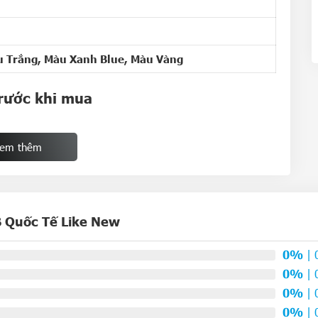
 Trắng, Màu Xanh Blue, Màu Vàng
trước khi mua
ần dựa vào nhiều yếu tố khác nhau, chắc hẳn bạn cũng
h vì vậy,
Lê Quân Mobile
sẽ đưa ra tiêu chuẩn nằm
em thêm
 lượng sản phẩm.
rên thị trường
loại máy khác nhau trên thị trường. Dưới đây sẽ là một số
 Quốc Tế Like New
ời dùng dễ dàng phân loại và lựa chọn nhất
0%
| 
9%
98%
0%
| 
hư mới
Xước nhẹ
0%
| 
0%
| 
5-99%
85-99%