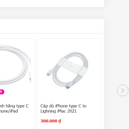
ính hãng type C
Cáp dù iPhone type C to
Củ sạc nha
Phone/iPad
Lighning iMac 2021
hãng Belkin
300.000
₫
250.000
₫