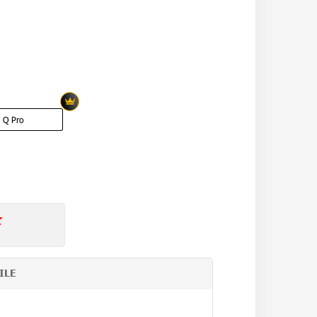
 Q Pro
k
ILE