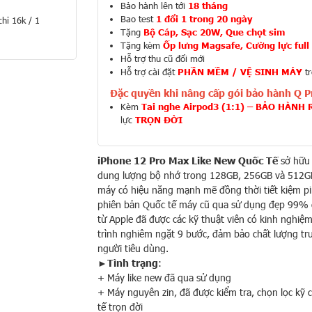
Bảo hành lên tới
18 tháng
Bao test
1 đổi 1 trong 20 ngày
hỉ 16k / 1
Tặng
Bộ Cáp, Sạc 20W, Que chọt sim
Tặng kèm
Ốp lưng Magsafe, Cường lực ful
Hỗ trợ thu cũ đổi mới
Hỗ trợ cài đặt
PHẦN MỀM / VỆ SINH MÁY
tr
Đặc quyền khi nâng cấp gói bảo hành Q Pr
Kèm
Tai nghe Airpod3 (1:1) – BẢO HÀNH
lực
TRỌN ĐỜI
iPhone 12 Pro Max Like New Quốc Tế
sở hữu 
dung lượng bộ nhớ trong 128GB, 256GB và 512GB
máy có hiệu năng mạnh mẽ đồng thời tiết kiệm pi
phiên bản Quốc tế máy cũ qua sử dụng đẹp 99% 
từ Apple đã được các kỹ thuật viên có kinh nghiệ
trình nghiêm ngặt 9 bước, đảm bảo chất lượng trư
người tiêu dùng.
►
Tình trạng
:
+ Máy like new đã qua sử dụng
+ Máy nguyên zin, đã được kiểm tra, chọn lọc kỹ
tế trọn đời