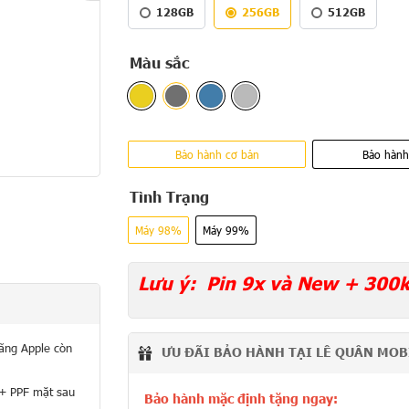
128GB
256GB
512GB
Màu sắc
Bảo hành cơ bản
Bảo hành
Tình Trạng
Máy 98%
Máy 99%
Lưu ý:
Pin 9x và New + 300
hãng Apple còn
ƯU ĐÃI BẢO HÀNH TẠI LÊ QUÂN MOB
 + PPF mặt sau
Bảo hành mặc định tặng ngay: