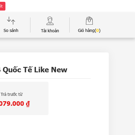
ết
So sánh
Giỏ hàng(
0
)
Tài khoản
 Quốc Tế Like New
Trả trước từ
.079.000
₫