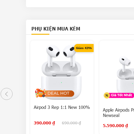
PHỤ KIỆN MUA KÈM
Giảm 43%
Airpod 3 Rep 1:1 New 100%
th ANC
Apple Airpods P
8 LCD
Newseal
390.000
₫
690.000
₫
5.590.000
₫