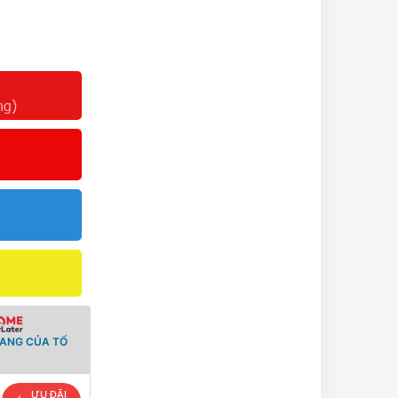
g
ng)
RANG CỦA TỔ
ƯU ĐÃI