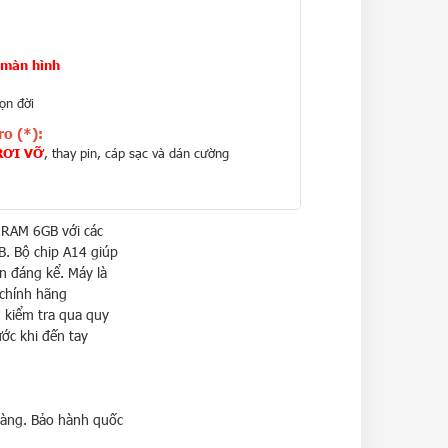
l màn hình
ọn đời
o (*):
 RƠI VỠ
, thay pin, cáp sạc và dán cường
RAM 6GB với các
. Bộ chip A14 giúp
n đáng kể. Máy là
chính hãng
m kiểm tra qua quy
ớc khi đến tay
 càng. Bảo hành quốc