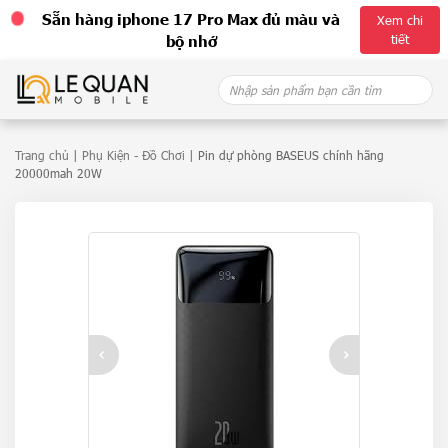
Sẵn hàng iphone 17 Pro Max đủ màu và
Xem chi
tiết
bộ nhớ
Skip
Search
to
for:
content
Trang chủ
|
Phụ Kiện - Đồ Chơi
| Pin dự phòng BASEUS chính hãng
20000mah 20W