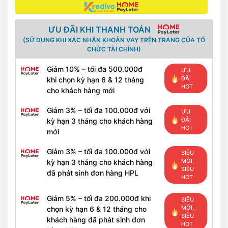
ƯU ĐÃI KHI THANH TOÁN
(SỬ DỤNG KHI XÁC NHẬN KHOẢN VAY TRÊN TRANG CỦA TỔ
CHỨC TÀI CHÍNH)
Giảm 10% – tối đa 500.000đ
ƯU
ĐÃI
khi chọn kỳ hạn 6 & 12 tháng
HOT
cho khách hàng mới
Giảm 3% – tối đa 100.000đ với
ƯU
ĐÃI
kỳ hạn 3 tháng cho khách hàng
HOT
mới
Giảm 3% – tối đa 100.000đ với
SIÊU
MỚI,
kỳ hạn 3 tháng cho khách hàng
SIÊU
đã phát sinh đơn hàng HPL
HOT
Giảm 5% – tối đa 200.000đ khi
SIÊU
MỚI,
chọn kỳ hạn 6 & 12 tháng cho
SIÊU
khách hàng đã phát sinh đơn
HOT