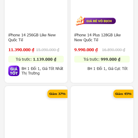
o
O
n
e
p
iPhone 14 256GB Like New
iPhone 14 Plus 128GB Like
l
Quốc Tế
New Quốc Tế
u
s
11.390.000
₫
15.090.000
₫
9.990.000
₫
16.890.000
₫
X
Trả trước:
1.139.000
₫
Trả trước:
999.000
₫
i
BH 1 Đổi 1, Giá Tốt Nhất
BH 1 Đổi 1, Giá Cực Tốt
a
Thị Trường
o
m
i
Giảm 37%
Giảm 45%
H
u
a
w
e
i
V