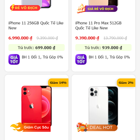
a
x
y
Z
iPhone 11 256GB Quốc Tế Like
iPhone 11 Pro Max 512GB
New
Quốc Tế Like New
F
o
6.990.000
₫
9.390.000
₫
9.390.000
₫
13.790.000
₫
l
d
Trả trước:
699.000
₫
Trả trước:
939.000
₫
8
BH 1 Đổi 1, Trả Góp 0%
BH 1 Đổi 1, Trả Góp 0%
/
Z
F
l
i
Giảm 14%
Giảm 2%
p
8
5
G
V
i
v
o