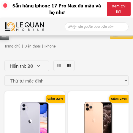
Sẵn hàng iphone 17 Pro Max đủ màu và
Xem chi
tiết
bộ nhớ
Skip
Search
to
for:
content
Bộ lọc
D
Trang chủ
|
Điện thoại
| iPhone
a
Hiển thị:
n
h
m
ụ
Giảm 22%
Giảm 27%
c
G
a
l