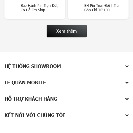
p
Bảo Hành Pin Trọn Đời,
BH Pin Trọn Đời | Trả
Có Hỗ Trợ Ship
Góp Chỉ Từ 10%
p
l
e
i
Xem thêm
P
a
d
P
h
HỆ THỐNG SHOWROOM
ụ
K
i
LÊ QUÂN MOBILE
ệ
n
–
HỖ TRỢ KHÁCH HÀNG
Đ
ồ
C
KẾT NỐI VỚI CHÚNG TÔI
h
ơ
i