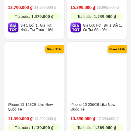
F
13.790.000
₫
23.200.000
₫
15.390.000
₫
23.990.000
₫
l
i
Trả trước:
1.379.000
₫
Trả trước:
1.539.000
₫
p
BH 1 Đổi 1, Giá Tốt
Giá Cực Hời, BH 1 Đổi 1,
5
Nhất, Trả Trước 10%
Có Trả Góp 0%
G
Z
T
Giảm 21%
Giảm 14%
E
N
u
b
i
a
T
a
b
iPhone 15 128GB Like New
iPhone 15 256GB Like New
l
Quốc Tế
Quốc Tế
e
11.390.000
₫
15.290.000
₫
13.890.000
₫
17.090.000
₫
t
Trả trước:
1.139.000
₫
Trả trước:
1.389.000
₫
A