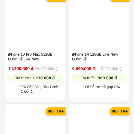
i
P
h
o
n
e
S
a
m
iPhone 13 Pro Max 512GB
iPhone 14 128GB Like New
Sản phẩm xem gần nhất
s
Quốc Tế Like New
Quốc Tế
u
n
14.300.000
₫
24.490.000
₫
9.690.000
₫
13.290.000
₫
Không có sản phẩm
g
Hoặc nhập tên để tìm kiếm
Trả trước:
1.430.000
₫
Trả trước:
969.000
₫
G
Trả Góp 0%, Bảo Hành
Có hỗ trợ trả góp 0%
o
1 Đổi 1
o
g
l
e
Giảm 21%
Giảm 39%
O
p
p