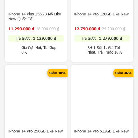
i
v
o
iPhone 14 Plus 256GB Mỹ Like
iPhone 14 Pro 128GB Like New
New Quốc Tế
(
i
11.290.000
₫
18.090.000
₫
12.790.000
₫
24.200.000
₫
Q
O
Trả trước:
1.129.000
₫
Trả trước:
1.279.000
₫
O
Giá Cực Hời, Trả Góp
BH 1 Đổi 1, Giá Tốt
)
0%
Nhất, Trả Trước 10%
M
e
i
Giảm 40%
Giảm 36%
z
u
Z
T
E
L
i
b
e
iPhone 14 Pro 256GB Like New
iPhone 14 Pro 512GB Like New
r
o