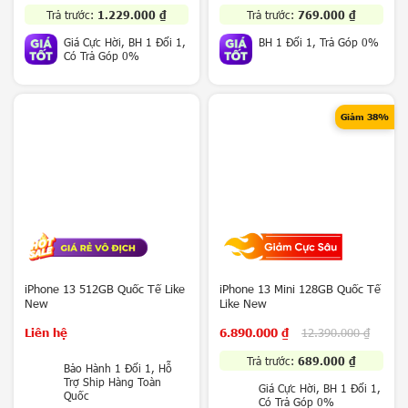
e
Trả trước:
1.229.000
₫
Trả trước:
769.000
₫
r
Giá Cực Hời, BH 1 Đổi 1,
BH 1 Đổi 1, Trả Góp 0%
i
Có Trả Góp 0%
e
s
S
Giảm 38%
a
m
s
u
n
g
Z
7
S
iPhone 13 512GB Quốc Tế Like
iPhone 13 Mini 128GB Quốc Tế
e
New
Like New
r
i
Liên hệ
6.890.000
₫
12.390.000
₫
e
s
Trả trước:
689.000
₫
Bảo Hành 1 Đổi 1, Hỗ
Trợ Ship Hàng Toàn
Giá Cực Hời, BH 1 Đổi 1,
i
Quốc
Có Trả Góp 0%