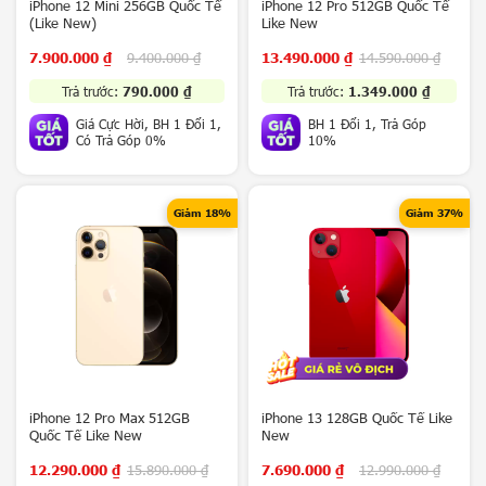
X
iPhone 12 Mini 256GB Quốc Tế
iPhone 12 Pro 512GB Quốc Tế
(Like New)
Like New
2
0
7.900.000
₫
9.400.000
₫
13.490.000
₫
14.590.000
₫
0
S
Trả trước:
790.000
₫
Trả trước:
1.349.000
₫
e
Giá Cực Hời, BH 1 Đổi 1,
BH 1 Đổi 1, Trả Góp
r
Có Trả Góp 0%
10%
i
e
s
Giảm 18%
Giảm 37%
G
o
o
g
l
e
P
i
x
e
iPhone 12 Pro Max 512GB
iPhone 13 128GB Quốc Tế Like
Quốc Tế Like New
New
l
9
12.290.000
₫
15.890.000
₫
7.690.000
₫
12.990.000
₫
S