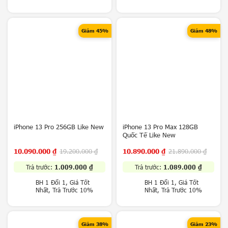
P
h
o
n
Giảm 45%
Giảm 48%
e
1
6
S
e
r
i
e
s
iPhone 13 Pro 256GB Like New
iPhone 13 Pro Max 128GB
Quốc Tế Like New
Đ
i
10.090.000
₫
19.200.000
₫
10.890.000
₫
21.890.000
₫
ệ
n
Trả trước:
1.009.000
₫
Trả trước:
1.089.000
₫
t
BH 1 Đổi 1, Giá Tốt
BH 1 Đổi 1, Giá Tốt
h
Nhất, Trả Trước 10%
Nhất, Trả Trước 10%
o
ạ
i
Giảm 38%
Giảm 23%