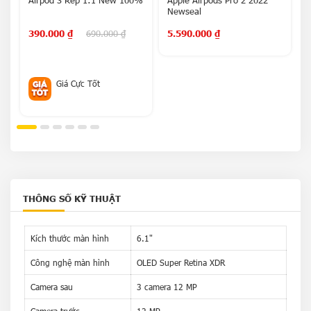
Airpod 3 Rep 1:1 New 100%
Apple Airpods Pro 2 2022
C
Newseal
t
390.000
₫
690.000
₫
5.590.000
₫
n
Giá Cực Tốt
THÔNG SỐ KỸ THUẬT
Kích thước màn hình
6.1"
Công nghệ màn hình
OLED Super Retina XDR
Camera sau
3 camera 12 MP