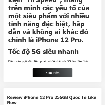
trên mình các yếu tố của
một siêu phẩm với nhiều
tính năng đặc biệt, hấp
dẫn và không ai khác đó
chính là iPhone 12 Pro.
Tốc độ 5G siêu nhanh
Điểm sáng giá đầu tiên phải nói đến kết nối 5G lần đầu được
Apple tích hợp trên các dòng iPhone 12 của mình với tốc độ và
hiệu suất cao.
Xem thêm
Kết nối 5G cho phép tốc độ tải xuống và tải lên nhanh hơn, giúp
tăng tốc mọi thứ từ việc load trang web đến tải xuống các ứng
dụng, chương trình truyền hình và phim một cách nhanh chóng.
Review iPhone 12 Pro 256GB Quốc Tế Like
New