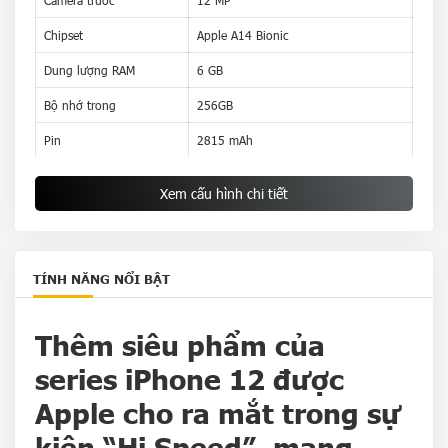
Camera trước
12 MP
Chipset
Apple A14 Bionic
Dung lượng RAM
6 GB
Bộ nhớ trong
256GB
Pin
2815 mAh
Thẻ SIM
1 Nano SIM & 1 eSIM Hỗ trợ 5G
Xem cấu hình chi tiết
TÍNH NĂNG NỔI BẬT
Thêm siêu phẩm của
series iPhone 12 được
Apple cho ra mắt trong sự
kiện “Hi Speed”, mang