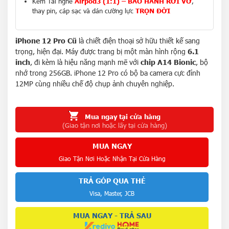
Kèm Tai nghe
Airpod3 (1:1) – BẢO HÀNH RƠI VỠ
,
thay pin, cáp sạc và dán cường lực
TRỌN ĐỜI
iPhone 12 Pro Cũ
là chiết điện thoại sở hữu thiết kế sang
trọng, hiện đại. Máy được trang bị một màn hình rộng
6.1
inch
, đi kèm là hiệu năng mạnh mẽ với
chip A14 Bionic
, bộ
nhớ trong 256GB. iPhone 12 Pro có bộ ba camera cực đỉnh
12MP cùng nhiều chế độ chụp ảnh chuyên nghiệp.
Mua ngay tại cửa hàng
(Giao tận nơi hoặc lấy tại cửa hàng)
MUA NGAY
Giao Tận Nơi Hoặc Nhận Tại Cửa Hàng
TRẢ GÓP QUA THẺ
Visa, Master, JCB
MUA NGAY - TRẢ SAU