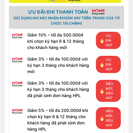
ƯU ĐÃI KHI THANH TOÁN
(SỬ DỤNG KHI XÁC NHẬN KHOẢN VAY TRÊN TRANG CỦA TỔ
CHỨC TÀI CHÍNH)
Giảm 10% – tối đa 500.000đ
ƯU
ĐÃI
khi chọn kỳ hạn 6 & 12 tháng
HOT
cho khách hàng mới
Giảm 3% – tối đa 100.000đ với
ƯU
ĐÃI
kỳ hạn 3 tháng cho khách hàng
HOT
mới
Giảm 3% – tối đa 100.000đ với
SIÊU
MỚI,
kỳ hạn 3 tháng cho khách hàng
SIÊU
đã phát sinh đơn hàng HPL
HOT
Giảm 5% – tối đa 200.000đ khi
SIÊU
MỚI,
chọn kỳ hạn 6 & 12 tháng cho
SIÊU
khách hàng đã phát sinh đơn
HOT
hàng HPL