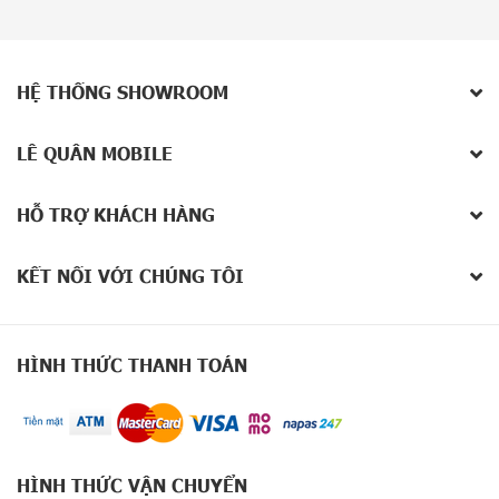
thao tác mượt mà trên các tác vụ xử lý đồ họa, chỉnh sửa hình
ảnh.
HỆ THỐNG SHOWROOM
LÊ QUÂN MOBILE
HỖ TRỢ KHÁCH HÀNG
KẾT NỐI VỚI CHÚNG TÔI
HÌNH THỨC THANH TOÁN
Máy sẽ chạy trên hệ điều hành iOS 15 (12/2021) với nhiều tính
năng tối ưu giúp người dùng có những trải nghiệm tốt nhất.
HÌNH THỨC VẬN CHUYỂN