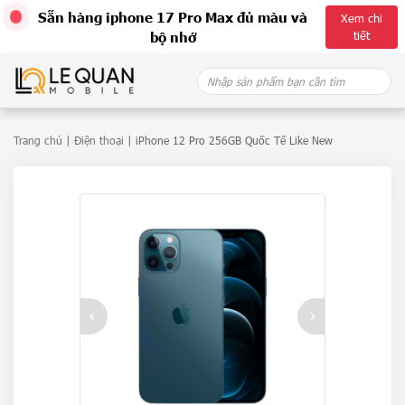
Sẵn hàng iphone 17 Pro Max đủ màu và
Xem chi
tiết
bộ nhớ
Skip
Search
to
for:
content
Trang chủ
|
Điện thoại
| iPhone 12 Pro 256GB Quốc Tế Like New