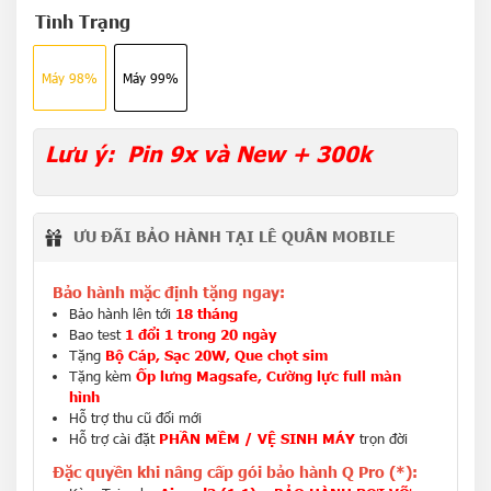
Tình Trạng
Máy 98%
Máy 99%
Lưu ý: Pin 9x và New + 300k
ƯU ĐÃI BẢO HÀNH TẠI LÊ QUÂN MOBILE
Bảo hành mặc định tặng ngay:
Bảo hành lên tới
18 tháng
Bao test
1 đổi 1 trong 20 ngày
Tặng
Bộ Cáp, Sạc 20W, Que chọt sim
Tặng kèm
Ốp lưng Magsafe, Cường lực full màn
hình
Hỗ trợ thu cũ đổi mới
Hỗ trợ cài đặt
PHẦN MỀM / VỆ SINH MÁY
trọn đời
Đặc quyền khi nâng cấp gói bảo hành Q Pro (*):