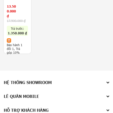
(Snap 8 Gen
a
3)
13.50
x
0.000
y
₫
Z
17.900.000
₫
F
o
Trả trước:
l
1.350.000
₫
d
8
Bảo hành 1
/
đổi 1, Trả
Z
góp 10%
F
l
Sản phẩm xem gần nhất
i
p
Không có sản phẩm
8
Hoặc nhập tên để tìm kiếm
5
HỆ THỐNG SHOWROOM
G
V
LÊ QUÂN MOBILE
i
v
o
HỖ TRỢ KHÁCH HÀNG