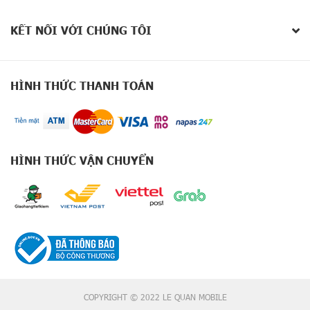
X
2
0
KẾT NỐI VỚI CHÚNG TÔI
0
S
e
r
HÌNH THỨC THANH TOÁN
i
e
s
G
HÌNH THỨC VẬN CHUYỂN
o
o
g
l
e
P
i
x
e
l
9
COPYRIGHT © 2022 LE QUAN MOBILE
S