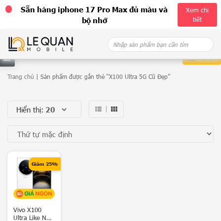
Sẵn hàng iphone 17 Pro Max đủ màu và
Xem chi
tiết
bộ nhớ
Skip
Search
to
for:
content
Bộ lọc
D
Trang chủ
| Sản phẩm được gắn thẻ “X100 Ultra 5G Cũ Đẹp”
a
Hiển thị:
n
h
m
ụ
Giảm 25%
c
G
a
Vivo X100
Ultra Like New
l