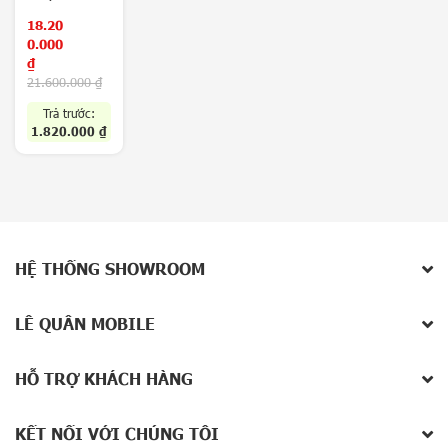
9500 – Pin
a
6510mAh)
18.20
x
Like New
0.000
y
₫
Z
21.600.000
₫
F
o
Trả trước:
l
1.820.000
₫
d
8
/
Z
Sản phẩm xem gần nhất
F
l
Không có sản phẩm
i
HỆ THỐNG SHOWROOM
Hoặc nhập tên để tìm kiếm
p
8
5
LÊ QUÂN MOBILE
G
V
HỖ TRỢ KHÁCH HÀNG
i
v
KẾT NỐI VỚI CHÚNG TÔI
o