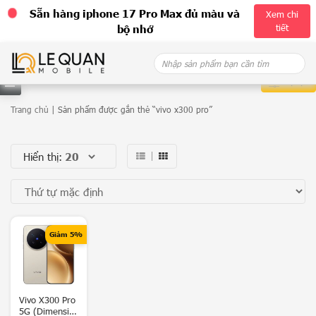
Sẵn hàng iphone 17 Pro Max đủ màu và
Xem chi
tiết
bộ nhớ
Skip
Search
to
for:
content
Bộ lọc
D
Trang chủ
| Sản phẩm được gắn thẻ “vivo x300 pro”
a
Hiển thị:
n
h
m
ụ
Giảm 5%
c
G
a
Vivo X300 Pro
5G (Dimensity
l