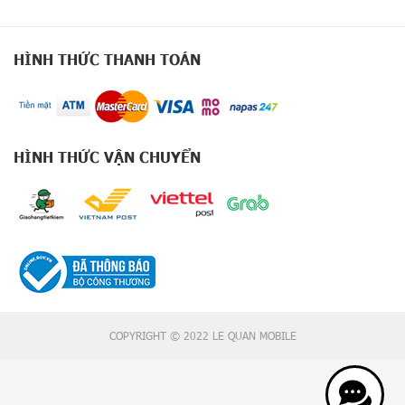
X
2
0
0
HÌNH THỨC THANH TOÁN
S
e
r
i
e
HÌNH THỨC VẬN CHUYỂN
s
G
o
o
g
l
e
P
i
x
COPYRIGHT © 2022 LE QUAN MOBILE
e
l
9
S