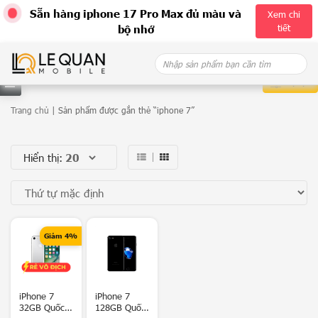
Sẵn hàng iphone 17 Pro Max đủ màu và
Xem chi
tiết
bộ nhớ
Skip
Search
to
for:
content
Bộ lọc
D
Trang chủ
| Sản phẩm được gắn thẻ “iphone 7”
a
Hiển thị:
n
h
m
ụ
Giảm 4%
c
G
iPhone 7
iPhone 7
a
32GB Quốc
128GB Quốc
l