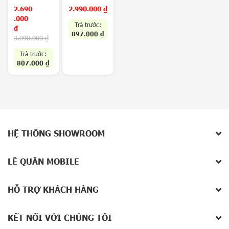
Tế Like New
Tế Like New
a
2.690
2.990.000
₫
x
.000
Trả trước:
y
₫
897.000
₫
Z
3.090.000
₫
F
Trả trước:
o
807.000
₫
l
d
Sản phẩm xem gần nhất
8
/
Z
Không có sản phẩm
F
Hoặc nhập tên để tìm kiếm
l
HỆ THỐNG SHOWROOM
i
p
8
LÊ QUÂN MOBILE
5
G
HỖ TRỢ KHÁCH HÀNG
V
i
v
KẾT NỐI VỚI CHÚNG TÔI
o