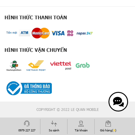
X
2
0
HÌNH THỨC THANH TOÁN
0
S
e
r
i
e
HÌNH THỨC VẬN CHUYỂN
s
G
o
o
g
l
e
P
i
COPYRIGHT © 2022 LE QUAN MOBILE
x
e
l
9
0979 227 227
So sánh
Tài khoản
Giỏ hàng(
0
)
S