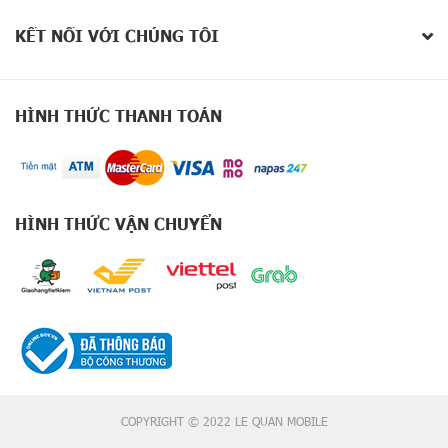
X
2
KẾT NỐI VỚI CHÚNG TÔI
0
0
S
e
HÌNH THỨC THANH TOÁN
r
i
e
s
G
HÌNH THỨC VẬN CHUYỂN
o
o
g
l
e
P
i
x
e
l
COPYRIGHT © 2022 LE QUAN MOBILE
9
S