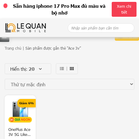
Sẵn hàng iphone 17 Pro Max đủ màu và
Xem chi
tiết
bộ nhớ
Skip
Search
to
for:
content
Bộ lọc
D
Trang chủ
| Sản phẩm được gắn thẻ “Ace 3v”
a
Hiển thị:
n
h
m
ụ
Giảm 6%
c
G
OnePlus Ace
a
3V 5G Like
l