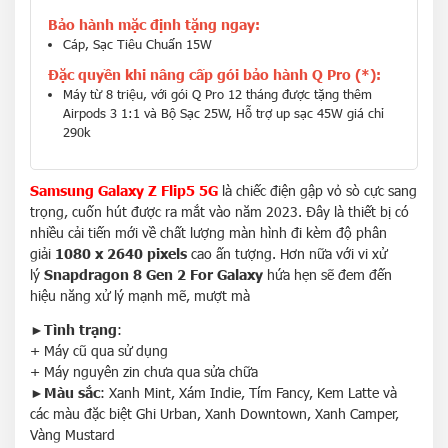
Bảo hành mặc định tặng ngay:
Cáp, Sạc Tiêu Chuẩn 15W
Đặc quyền khi nâng cấp gói bảo hành Q Pro (*):
Máy từ 8 triệu, với gói Q Pro 12 tháng được tặng thêm
Airpods 3 1:1 và Bộ Sạc 25W, Hỗ trợ up sạc 45W giá chỉ
290k
Samsung Galaxy Z Flip5 5G
là chiếc điện gập vỏ sò cực sang
trọng, cuốn hút được ra mắt vào năm 2023. Đây là thiết bị có
nhiều cải tiến mới về chất lượng màn hình đi kèm độ phân
giải
1080 x 2640 pixels
cao ấn tượng. Hơn nữa với vi xử
lý
Snapdragon 8 Gen 2 For Galaxy
hứa hẹn sẽ đem đến
hiệu năng xử lý mạnh mẽ, mượt mà
►
Tình trạng
:
+ Máy cũ qua sử dụng
+ Máy nguyên zin chưa qua sửa chữa
►
Màu sắc
: Xanh Mint, Xám Indie, Tím Fancy, Kem Latte và
các màu đặc biệt Ghi Urban, Xanh Downtown, Xanh Camper,
Vàng Mustard