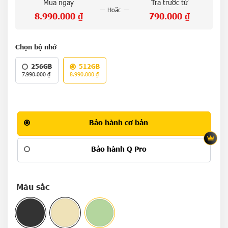
Mua ngay
Trả trước từ
Hoặc
8.990.000
₫
790.000
₫
Chọn bộ nhớ
256GB
512GB
7.990.000
₫
8.990.000
₫
Bảo hành cơ bản
Bảo hành Q Pro
Màu sắc