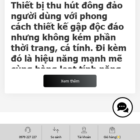
Thiết bị
thu hút đông đảo
người dùng với phong
cách thiết kế gập độc đáo
nhưng không kém phần
thời trang, cá tính. Đi kèm
đó là hiệu năng mạnh mẽ
cùng hàng loạt tính năng
công nghệ hiện đại, hứa
Xem thêm
hẹn sẽ giúp bạn nâng tầm
trải nghiệm lên một đỉnh
cao mới.
Thiết kế tinh tế cùng cơ
HỆ THỐNG SHOWROOM
chế gấp gọn mới
0979 227 227
So sánh
Tài khoản
Giỏ hàng(
0
)