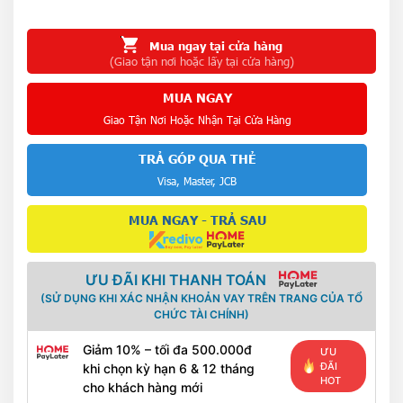
Mua ngay tại cửa hàng
(Giao tận nơi hoặc lấy tại cửa hàng)
MUA NGAY
Giao Tận Nơi Hoặc Nhận Tại Cửa Hàng
TRẢ GÓP QUA THẺ
Visa, Master, JCB
MUA NGAY - TRẢ SAU
ƯU ĐÃI KHI THANH TOÁN
(SỬ DỤNG KHI XÁC NHẬN KHOẢN VAY TRÊN TRANG CỦA TỔ
CHỨC TÀI CHÍNH)
Giảm 10% – tối đa 500.000đ
ƯU
ĐÃI
khi chọn kỳ hạn 6 & 12 tháng
HOT
cho khách hàng mới