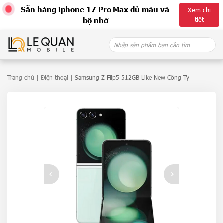
Sẵn hàng iphone 17 Pro Max đủ màu và
Xem chi
tiết
bộ nhớ
Skip
Search
to
for:
content
Trang chủ
|
Điện thoại
| Samsung Z Flip5 512GB Like New Công Ty