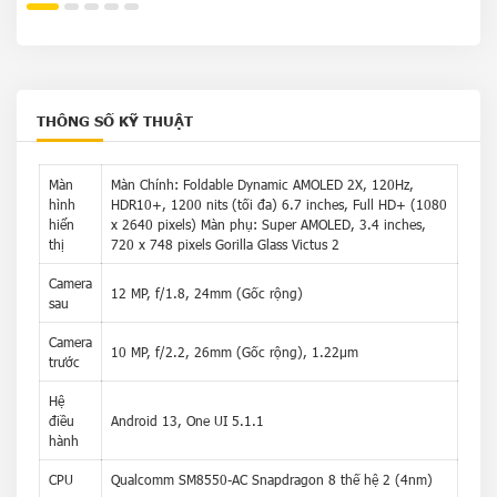
THÔNG SỐ KỸ THUẬT
Màn
Màn Chính: Foldable Dynamic AMOLED 2X, 120Hz,
hình
HDR10+, 1200 nits (tối đa) 6.7 inches, Full HD+ (1080
hiển
x 2640 pixels) Màn phụ: Super AMOLED, 3.4 inches,
thị
720 x 748 pixels Gorilla Glass Victus 2
Camera
12 MP, f/1.8, 24mm (Gốc rộng)
sau
Camera
10 MP, f/2.2, 26mm (Gốc rộng), 1.22µm
trước
Hệ
điều
Android 13, One UI 5.1.1
hành
CPU
Qualcomm SM8550-AC Snapdragon 8 thế hệ 2 (4nm)