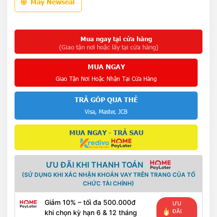
Máy Newseal
Mua ngay tại cửa hàng
(Giao tận nơi hoặc lấy tại cửa hàng)
MUA NGAY
Giao Tận Nơi Hoặc Nhận Tại Cửa Hàng
TRẢ GÓP QUA THẺ
Visa, Master, JCB
MUA NGAY - TRẢ SAU
ƯU ĐÃI KHI THANH TOÁN
(SỬ DỤNG KHI XÁC NHẬN KHOẢN VAY TRÊN TRANG CỦA TỔ
CHỨC TÀI CHÍNH)
Giảm 10% – tối đa 500.000đ
ƯU
ĐÃI
khi chọn kỳ hạn 6 & 12 tháng