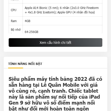
Apple A14 Bionic (5 nm); 6 nhân (2x3.0 GHz Firestorm
CPU
+ 4x1.8 GHz Icestorm); Apple GPU (4 nhân đồ họa)
Ram
4GB
Bộ nhớ
64-256GB
trong
Xem cấu hình chi tiết
Dung
lượng
28.6 Wh (7587mAh)
pin
TÍNH NĂNG NỔI BẬT
Siêu phẩm máy tính bảng 2022 đã có
sẵn hàng tại
Lê Quân Mobile
với giá
vô cùng rẻ, cạnh tranh. Chiếc
tablet
này là sản phẩm sự nối tiếp của iPad
Gen 9 sở hữu vô số điểm mạnh nổi
bật như
đổi mới hoàn toàn ngôn