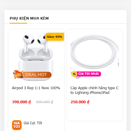
PHỤ KIỆN MUA KÈM
Giảm 43%
Airpod 3 Rep 1:1 New 100%
Cáp Apple chính hãng type C
C
to Lighning iPhone/iPad
L
390.000
₫
690.000
₫
250.000
₫
n
Giá Cực Tốt