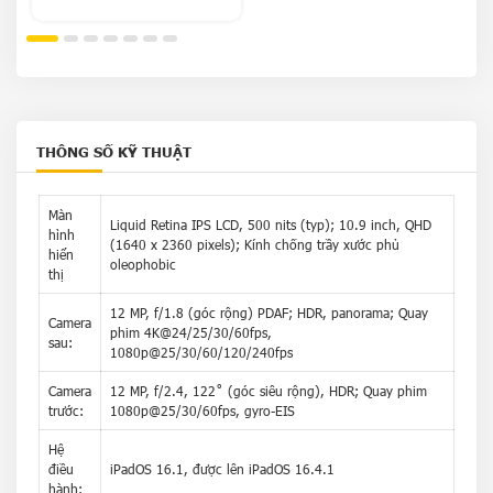
THÔNG SỐ KỸ THUẬT
Màn
Liquid Retina IPS LCD, 500 nits (typ); 10.9 inch, QHD
hình
(1640 x 2360 pixels); Kính chống trầy xước phủ
hiển
oleophobic
thị
12 MP, f/1.8 (góc rộng) PDAF; HDR, panorama; Quay
Camera
phim 4K@24/25/30/60fps,
sau:
1080p@25/30/60/120/240fps
Camera
12 MP, f/2.4, 122˚ (góc siêu rộng), HDR; Quay phim
trước:
1080p@25/30/60fps, gyro-EIS
Hệ
điều
iPadOS 16.1, được lên iPadOS 16.4.1
hành: