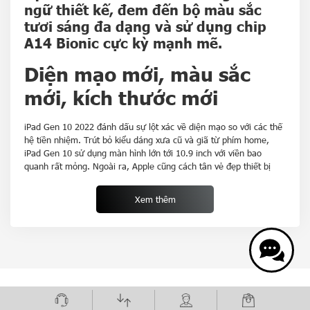
ngữ thiết kế, đem đến bộ màu sắc
tươi sáng đa dạng và sử dụng chip
A14 Bionic cực kỳ mạnh mẽ.
Diện mạo mới, màu sắc
mới, kích thước mới
iPad Gen 10 2022 đánh dấu sự lột xác về diện mạo so với các thế
hệ tiền nhiệm. Trút bỏ kiểu dáng xưa cũ và giã từ phím home,
iPad Gen 10 sử dụng màn hình lớn tới 10.9 inch với viền bao
quanh rất mỏng. Ngoài ra, Apple cũng cách tân vẻ đẹp thiết bị
bằng bốn màu sắc tươi trẻ như Bạc, Vàng, Hồng và Xanh dương.
Trẻ trung, thời trang và thanh lịch là những cảm nhận rõ ràng
Xem thêm
nhất khi bạn ngắm nhìn sản phẩm này.
Hỗ trợ linh hoạt Magic
Keyboard Folio
Ngoài việc tương thích với bút Apple Pencil 1, iPad Gen 10 2022
với kích cỡ mới còn có thể hoạt động tốt cùng bàn phím chính
HỆ THỐNG SHOWROOM