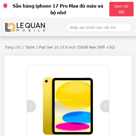
Sẵn hàng iphone 17 Pro Max đủ màu và
Xem chi
tiết
bộ nhớ
Skip
Search
to
for:
content
Trang chủ
|
Tablet
| iPad Gen 10 10.9 inch 256GB New (Wifi +5G)