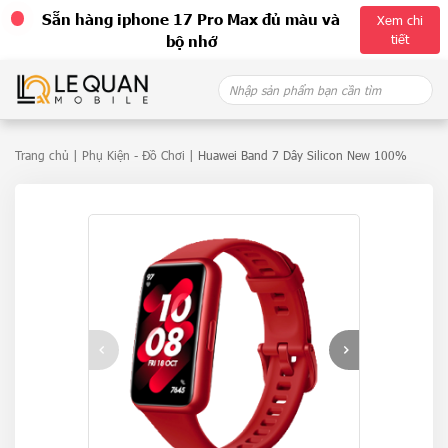
Sẵn hàng iphone 17 Pro Max đủ màu và
Xem chi
tiết
bộ nhớ
Skip
Search
to
for:
content
Trang chủ
|
Phụ Kiện - Đồ Chơi
| Huawei Band 7 Dây Silicon New 100%