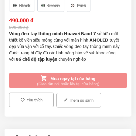
Black
Green
Pink
490.000
₫
890.000
₫
Vòng đeo tay thông minh Huawei Band 7
sở hữu một
thiết kế viền siêu mỏng cùng với màn hình
AMOLED
tuyệt
đẹp vừa vặn với cổ tay. Chiếc vòng đeo tay thông minh này
được trang bị đầy đủ các tính năng bảo vệ sức khỏe cùng
với
96 chế độ tập luyện
chuyên nghiệp
Mua ngay tại cửa hàng
(Giao tận nơi hoặc lấy tại cửa hàng)
Yêu thích
Thêm so sánh