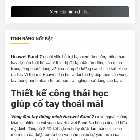
Khả năng
Android 6.0 trở lên, iOS 9.0 trở lên
tương thích
Xem cấu hình chi tiết
Cổng/Khe
Đế sạc từ tính
cắm
Trọng
Khoảng 16 g (không bao gồm dây đeo)
TÍNH NĂNG NỔI BẬT
lượng
Huawei Band 7
ngoài việc hỗ trợ bạn xem tin nhắn, thông báo
hay dự báo thời tiết,…thì thiết bị đã tạo dấu ấn riêng của mình
trong lòng người dùng với khả năng đo lường các chỉ số sức khoẻ
rất tốt. Vì thế mà Huawei đã cho ra đời thế hệ tiếp theo của vòng
tay thông minh nhằm tối ưu hơn trải nghiệm sử dụng của bạn.
Thiết kế công thái học
giúp cổ tay thoải mái
Vòng đeo tay thông minh Huawei Band 7
có vẻ ngoài không
khác gì nhiều so với vòng tay Huawei Band 6, chúng cũng sở hữu
mặt kính đồng hồ 2.5D kết hợp với dây được làm bằng silicone
mềm mịn đã được tối ưu hoá và nhận nhiều sự yêu thích của