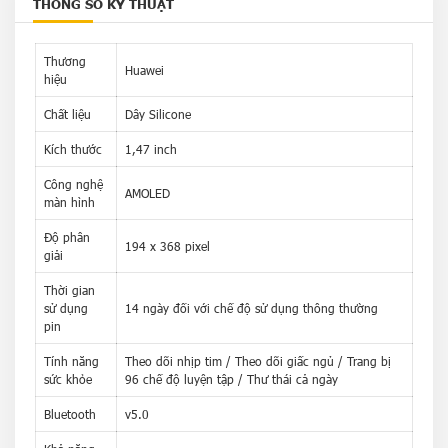
THÔNG SỐ KỸ THUẬT
Thương
Huawei
hiệu
Chất liệu
Dây Silicone
Kích thước
1,47 inch
Công nghệ
AMOLED
màn hình
Độ phân
194 x 368 pixel
giải
Thời gian
sử dụng
14 ngày đối với chế độ sử dụng thông thường
pin
Tính năng
Theo dõi nhịp tim / Theo dõi giấc ngủ / Trang bị
sức khỏe
96 chế độ luyện tập / Thư thái cả ngày
Bluetooth
v5.0