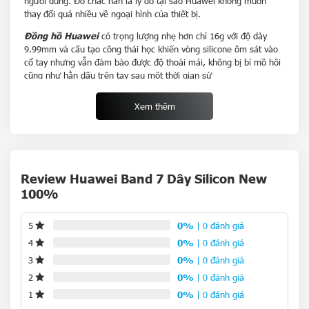
người dùng. Đó chắc hẳn là lý do tại sao Huawei không muốn
thay đổi quá nhiều về ngoại hình của thiết bị.
Đồng hồ Huawei
có trọng lượng nhẹ hơn chỉ 16g với độ dày
9.99mm và cấu tạo công thái học khiến vòng silicone ôm sát vào
cổ tay nhưng vẫn đảm bảo được độ thoải mái, không bị bí mồ hôi
cũng như hằn dấu trên tay sau một thời gian sử
dụng. Huawei cũng trang bị cho thiết bị của mình nhiều lựa chọn
màu sắc thời trang hơn bao gồm màu Xanh lá, Hồng, Đỏ và Đen
Xem thêm
cho người dùng thoải mái lựa chọn.
Màn hình cảm ứng mang
kích thước lớn hơn
Review Huawei Band 7 Dây Silicon New
100%
Độ phân giải màn hình của
vòng đeo tay thông minh Huawei
Band
7
sẽ là điểm nhấn tạo nên sự khác biệt giữa thế hệ 6 và 7
của thiết bị này. Nhãn hiệu trang bị cho vòng một màn hình công
5
0%
| 0 đánh giá
nghệ AMOLED 1.47 inch với độ phân giải 194 x 368 pixels rõ nét
4
0%
| 0 đánh giá
hơn, tiếp theo đó là tính năng Always-On display (Luôn bật) mà
không tốn nhiều năng lượng.
3
0%
| 0 đánh giá
2
0%
| 0 đánh giá
Chế tác màn hình kết hợp có hơn 4000 mặt đồng hồ khác nhau
1
0%
| 0 đánh giá
song song cùng tính năng AOD giúp người dùng theo dõi thông
báo, các thông tin về chỉ số sức khỏe, tập luyện luôn được hiển thị