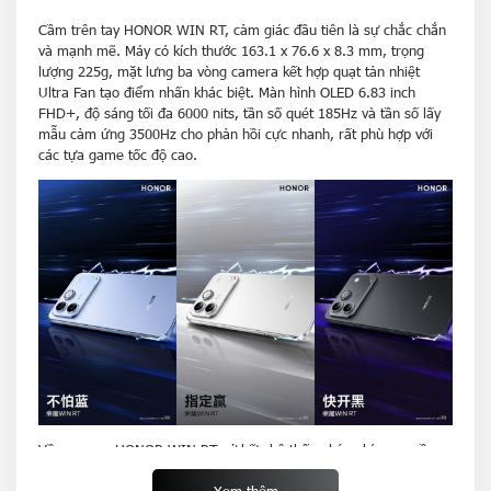
Cầm trên tay HONOR WIN RT, cảm giác đầu tiên là sự chắc chắn
và mạnh mẽ. Máy có kích thước 163.1 x 76.6 x 8.3 mm, trọng
lượng 225g, mặt lưng ba vòng camera kết hợp quạt tản nhiệt
Ultra Fan tạo điểm nhấn khác biệt. Màn hình OLED 6.83 inch
FHD+, độ sáng tối đa 6000 nits, tần số quét 185Hz và tần số lấy
mẫu cảm ứng 3500Hz cho phản hồi cực nhanh, rất phù hợp với
các tựa game tốc độ cao.
Về camera, HONOR WIN RT sở hữu hệ thống kép phía sau gồm
50MP chính và 12MP góc siêu rộng kiêm macro, trong khi camera