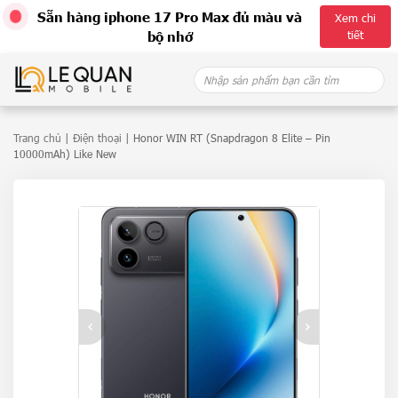
Sẵn hàng iphone 17 Pro Max đủ màu và
Xem chi
tiết
bộ nhớ
Skip
Search
to
for:
content
Trang chủ
|
Điện thoại
| Honor WIN RT (Snapdragon 8 Elite – Pin
10000mAh) Like New