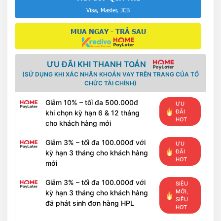
Visa, Master, JCB
MUA NGAY - TRẢ SAU
ƯU ĐÃI KHI THANH TOÁN
(SỬ DỤNG KHI XÁC NHẬN KHOẢN VAY TRÊN TRANG CỦA TỔ
CHỨC TÀI CHÍNH)
Giảm 10% – tối đa 500.000đ
ƯU
ĐÃI
khi chọn kỳ hạn 6 & 12 tháng
HOT
cho khách hàng mới
Giảm 3% – tối đa 100.000đ với
ƯU
ĐÃI
kỳ hạn 3 tháng cho khách hàng
HOT
mới
Giảm 3% – tối đa 100.000đ với
SIÊU
MỚI,
kỳ hạn 3 tháng cho khách hàng
SIÊU
đã phát sinh đơn hàng HPL
HOT