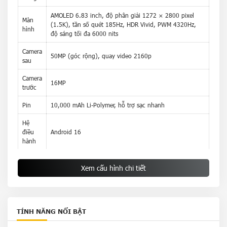
AMOLED 6.83 inch, độ phân giải 1272 × 2800 pixel
Màn
(1.5K), tần số quét 185Hz, HDR Vivid, PWM 4320Hz,
hình
độ sáng tối đa 6000 nits
Camera
50MP (góc rộng), quay video 2160p
sau
Camera
16MP
trước
Pin
10,000 mAh Li-Polymer, hỗ trợ sạc nhanh
Hệ
điều
Android 16
hành
Kích
163.1 × 76.6 × 8.3 mm
Xem cấu hình chi tiết
thước
Trọng
225 g
lượng
TÍNH NĂNG NỔI BẬT