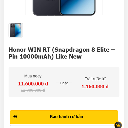
Honor WIN RT (Snapdragon 8 Elite –
Pin 10000mAh) Like New
Mua ngay
Trả trước từ
11.600.000
₫
Hoặc
1.160.000
₫
12.700.000
₫
Bảo hành cơ bản