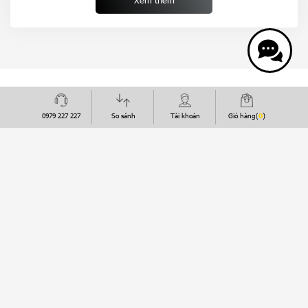
selfie 50MP mang lại chất lượng ảnh sắc nét. Hệ thống âm thanh
Xem thêm
AI Surround Subwoofer và loa kép 1216 mang lại trải nghiệm giải
trí sống động. Đặc biệt, thuật toán AI tăng cường âm thanh bước
chân trong game tới 300% giúp game thủ dễ dàng định vị đối thủ.
HỆ THỐNG SHOWROOM
0979 227 227
So sánh
Tài khoản
Giỏ hàng(
0
)
LÊ QUÂN MOBILE
HỖ TRỢ KHÁCH HÀNG
KẾT NỐI VỚI CHÚNG TÔI
HÌNH THỨC THANH TOÁN