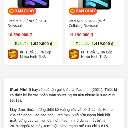
a
x
y
Z
iPad Mini 6 (2021) 64GB
iPad Mini 6 64GB (Wifi +
Newseal
Cellular) Newseal
F
o
10.590.000
₫
14.190.000
₫
l
d
Trả trước:
1.059.000
₫
Trả trước:
1.419.000
₫
8
BH 1 Đổi 1, Trả Góp
BH 1 Đổi 1, Trả Góp
/
Nhiều Hình Thức
Nhiều Hình Thức
Z
F
l
i
p
8
iPad Mini 6
hay còn có tên gọi khác là iPad mini (2021). Thiết bị
5
có thiết kế lột xác hoàn toàn so với người tiền nhiệm là iPad mini
G
(2019).
V
Máy được thừa hưởng thiết kế vuông vức và bỏ đi cả nút Home
Sản phẩm xem gần nhất
i
của các dòng iPad cao hơn, iPad mini 6 sở hữu ngoại hình bắt
v
mắt, cứng cáp và hiện đại hơn iPad mini 5 đã ra mắt từ năm
o
Không có sản phẩm
2019. Ngoài ra máy kèm hiệu năng mạnh mẽ của
chip A15