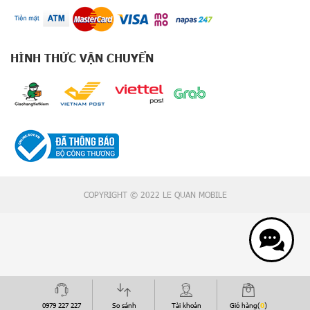
e
r
i
e
HÌNH THỨC VẬN CHUYỂN
s
S
a
m
s
u
n
g
Z
7
COPYRIGHT © 2022 LE QUAN MOBILE
S
e
r
i
e
s
i
0979 227 227
So sánh
Tài khoản
Giỏ hàng(
0
)