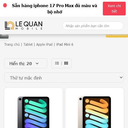
Sẵn hàng iphone 17 Pro Max đủ màu và
Xem chi
tiết
bộ nhớ
Skip
Search
to
for:
content
Bộ lọc
D
Trang chủ
|
Tablet
|
Apple iPad
| iPad Mini 6
a
Hiển thị:
n
h
m
ụ
c
G
a
l