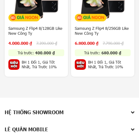
a
x
y
Z
F
Samsung Z Flip4 8/128GB Like
Samsung Z Flip4 8/256GB Like
New Công Ty
New Công Ty
o
l
4.000.000
₫
7.390.000
₫
6.800.000
₫
7.790.000
₫
d
8
Trả trước:
400.000
₫
Trả trước:
680.000
₫
/
BH 1 Đổi 1, Giá Tốt
BH 1 Đổi 1, Giá Tốt
Z
Nhất, Trả Trước 10%
Nhất, Trả Trước 10%
F
l
Sản phẩm xem gần nhất
i
p
8
Không có sản phẩm
5
Hoặc nhập tên để tìm kiếm
G
HỆ THỐNG SHOWROOM
V
i
v
LÊ QUÂN MOBILE
o