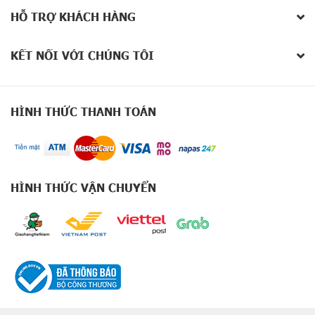
X
HỖ TRỢ KHÁCH HÀNG
2
0
0
KẾT NỐI VỚI CHÚNG TÔI
S
e
r
i
e
HÌNH THỨC THANH TOÁN
s
G
o
o
HÌNH THỨC VẬN CHUYỂN
g
l
e
P
i
x
e
l
9
S