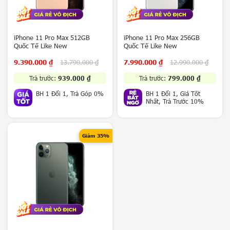
a
x
y
Z
iPhone 11 Pro Max 512GB
iPhone 11 Pro Max 256GB
Quốc Tế Like New
Quốc Tế Like New
F
o
9.390.000
₫
13.790.000
₫
7.990.000
₫
12.990.000
₫
l
d
Trả trước:
939.000
₫
Trả trước:
799.000
₫
8
BH 1 Đổi 1, Trả Góp 0%
BH 1 Đổi 1, Giá Tốt
/
Nhất, Trả Trước 10%
Z
F
l
i
Giảm 35%
p
8
5
G
V
i
v
o
Sản phẩm xem gần nhất