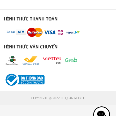
e
r
i
e
HÌNH THỨC THANH TOÁN
s
S
a
m
HÌNH THỨC VẬN CHUYỂN
s
u
n
g
Z
7
S
e
r
i
e
COPYRIGHT © 2022 LE QUAN MOBILE
s
i