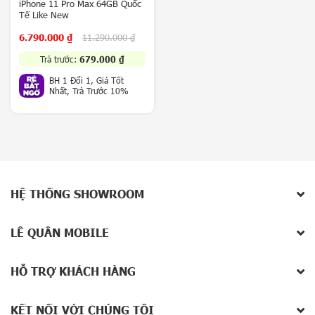
X
iPhone 11 Pro Max 64GB Quốc
Tế Like New
2
Không có sản phẩm
0
Hoặc nhập tên để tìm kiếm
6.790.000
₫
11.290.000
₫
0
S
Trả trước:
679.000
₫
e
BH 1 Đổi 1, Giá Tốt
r
Nhất, Trả Trước 10%
i
e
s
G
o
o
g
HỆ THỐNG SHOWROOM
l
e
P
LÊ QUÂN MOBILE
i
x
HỖ TRỢ KHÁCH HÀNG
e
l
9
KẾT NỐI VỚI CHÚNG TÔI
S