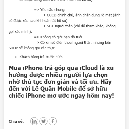
=>
Yêu cầu chung:
+ CCCD chính chủ,
ả
nh chân dung rõ mặt (ảnh
sẽ được xóa sau khi hoàn tất hồ sơ).
+ SDT người thân (chỉ để tham khảo, không
gọi xác minh).
=> Không có giới hạn độ tuổi
=> Có xin số điện thoại người thân, nhưng bên
SHOP sẽ không gọi xác thực
Khách hàng trả trước 40%
Mua iPhone trả góp qua iCloud là xu
hướng được nhiều người lựa chọn
nhờ thủ tục đơn giản và tối ưu. Hãy
đến với Lê Quân Mobile để sở hữu
Sản phẩm xem gần nhất
chiếc iPhone mơ ước ngay hôm nay!
Không có sản phẩm
Hoặc nhập tên để tìm kiếm
Chia sẻ: