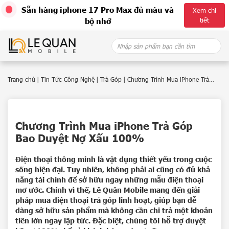
Sẵn hàng iphone 17 Pro Max đủ màu và
Xem chi
tiết
bộ nhớ
Skip
Search
to
for:
content
Trang chủ
|
Tin Tức Công Nghệ
|
Trả Góp
|
Chương Trình Mua iPhone Trả
Góp Bao Duyệt Nợ Xấu 100%
Chương Trình Mua iPhone Trả Góp
Bao Duyệt Nợ Xấu 100%
Điện thoại thông minh là vật dụng thiết yếu trong cuộc
sống hiện đại. Tuy nhiên, không phải ai cũng có đủ khả
năng tài chính để sở hữu ngay những mẫu điện thoại
mơ ước. Chính vì thế, Lê Quân Mobile mang đến giải
pháp mua điện thoại trả góp linh hoạt, giúp bạn dễ
dàng sở hữu sản phẩm mà không cần chi trả một khoản
tiền lớn ngay lập tức. Đặc biệt, chúng tôi hỗ trợ duyệt