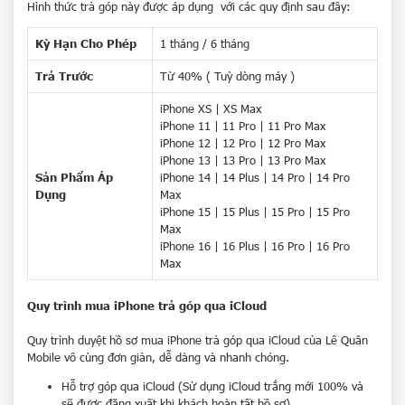
Hình thức trả góp này được áp dụng với các quy định sau đây:
Kỳ Hạn Cho Phép
1 tháng / 6 tháng
Trả Trước
Từ 40% ( Tuỳ dòng máy )
iPhone XS | XS Max
iPhone 11 | 11 Pro | 11 Pro Max
iPhone 12 | 12 Pro |
1
2 Pro Max
iPhone 13 | 13 Pro | 13 Pro Max
Sản Phẩm Áp
iPhone 14 | 14 Plus | 14 Pro | 14 Pro
Dụng
Max
iPhone 15 | 15 Plus | 15 Pro | 15 Pro
Max
iPhone 16 | 16 Plus | 16 P
ro
| 16 Pro
Max
Quy trình mua iPhone trả góp qua iCloud
Quy trình duyệt hồ sơ mua
iPhone
trả góp qua
iCloud
của Lê Quân
Mobile vô cùng đơn giản, dễ dàng và nhanh chóng.
Hỗ trợ góp qua iCloud (Sử dụng iCloud trắng mới 100% và
sẽ được đăng xuất khi khách hoàn tất hồ sơ)