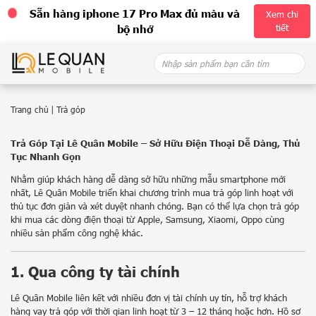
Sẵn hàng iphone 17 Pro Max đủ màu và
Xem chi
tiết
bộ nhớ
Skip
Search
to
for:
content
Trang chủ
|
Trả góp
Trả Góp Tại Lê Quân Mobile – Sở Hữu Điện Thoại Dễ Dàng, Thủ
Tục Nhanh Gọn
Nhằm giúp khách hàng dễ dàng sở hữu những mẫu smartphone mới
nhất, Lê Quân Mobile triển khai chương trình mua trả góp linh hoạt với
thủ tục đơn giản và xét duyệt nhanh chóng. Bạn có thể lựa chọn trả góp
khi mua các dòng điện thoại từ Apple, Samsung, Xiaomi, Oppo cùng
nhiều sản phẩm công nghệ khác.
1. Qua công ty tài chính
Lê Quân Mobile liên kết với nhiều đơn vị tài chính uy tín, hỗ trợ khách
hàng vay trả góp với thời gian linh hoạt từ 3 – 12 tháng hoặc hơn. Hồ sơ