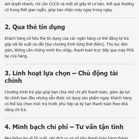
xét duyệt nhanh, chỉ cần CCCD và một số giấy tờ cơ bản. Kết quả thường
có trong thời gian ngắn, giúp bạn nhận máy ngay trong ngày.
2. Qua thẻ tín dụng
Khách hàng sở hữu thẻ tín dụng của các ngân hàng có thể đăng ký trả
góp với lãi suất ưu đãi (tùy chương trình từng thời điểm). Thủ tục đơn
giản, không cần chứng minh thu nhập, thanh toán trực tiếp qua máy POS
tại cửa hàng.
3. Linh hoạt lựa chọn – Chủ động tài
chính
Chương trình trả góp giúp bạn chia nhỏ chi phí thanh toán, giảm áp lực
tài chính ban đầu nhưng vẫn được sử dụng sản phẩm ngay. Khách hàng
có thể lựa chọn mức trả trước phù hợp và kỳ hạn thanh toán theo khả
năng chi trả.
Sản phẩm xem gần nhất
Không có sản phẩm
4. Minh bạch chi phí – Tư vấn tận tình
Hoặc nhập tên để tìm kiếm
Mọi thông tin về lãi suất, phí dịch vụ và số tiền thanh toán hàng tháng