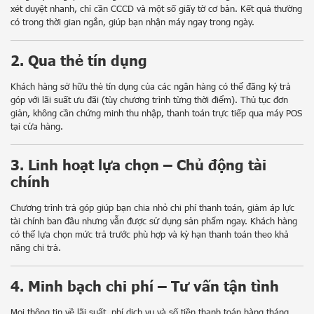
xét duyệt nhanh, chỉ cần CCCD và một số giấy tờ cơ bản. Kết quả thường
có trong thời gian ngắn, giúp bạn nhận máy ngay trong ngày.
2. Qua thẻ tín dụng
Khách hàng sở hữu thẻ tín dụng của các ngân hàng có thể đăng ký trả
góp với lãi suất ưu đãi (tùy chương trình từng thời điểm). Thủ tục đơn
giản, không cần chứng minh thu nhập, thanh toán trực tiếp qua máy POS
tại cửa hàng.
3. Linh hoạt lựa chọn – Chủ động tài
chính
Chương trình trả góp giúp bạn chia nhỏ chi phí thanh toán, giảm áp lực
tài chính ban đầu nhưng vẫn được sử dụng sản phẩm ngay. Khách hàng
có thể lựa chọn mức trả trước phù hợp và kỳ hạn thanh toán theo khả
năng chi trả.
Sản phẩm xem gần nhất
Không có sản phẩm
4. Minh bạch chi phí – Tư vấn tận tình
Hoặc nhập tên để tìm kiếm
Mọi thông tin về lãi suất, phí dịch vụ và số tiền thanh toán hàng tháng