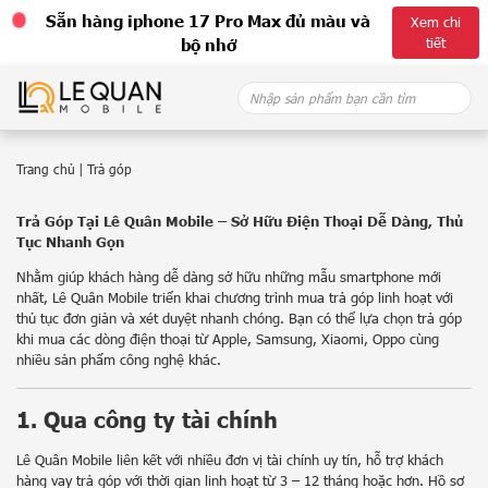
Sẵn hàng iphone 17 Pro Max đủ màu và
Xem chi
tiết
bộ nhớ
Skip
Search
to
for:
content
Trang chủ
|
Trả góp
Trả Góp Tại Lê Quân Mobile – Sở Hữu Điện Thoại Dễ Dàng, Thủ
Tục Nhanh Gọn
Nhằm giúp khách hàng dễ dàng sở hữu những mẫu smartphone mới
nhất, Lê Quân Mobile triển khai chương trình mua trả góp linh hoạt với
thủ tục đơn giản và xét duyệt nhanh chóng. Bạn có thể lựa chọn trả góp
khi mua các dòng điện thoại từ Apple, Samsung, Xiaomi, Oppo cùng
nhiều sản phẩm công nghệ khác.
1. Qua công ty tài chính
Lê Quân Mobile liên kết với nhiều đơn vị tài chính uy tín, hỗ trợ khách
hàng vay trả góp với thời gian linh hoạt từ 3 – 12 tháng hoặc hơn. Hồ sơ