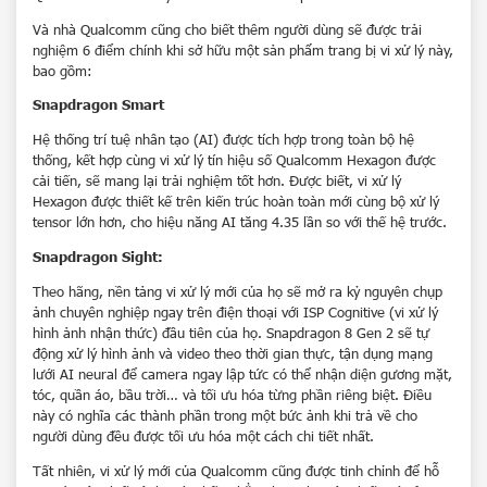
Và nhà Qualcomm cũng cho biết thêm người dùng sẽ được trải
nghiệm 6 điểm chính khi sở hữu một sản phẩm trang bị vi xử lý này,
bao gồm:
Snapdragon Smart
Hệ thống trí tuệ nhân tạo (AI) được tích hợp trong toàn bộ hệ
thống, kết hợp cùng vi xử lý tín hiệu số Qualcomm Hexagon được
cải tiến, sẽ mang lại trải nghiệm tốt hơn. Được biết, vi xử lý
Hexagon được thiết kế trên kiến trúc hoàn toàn mới cùng bộ xử lý
tensor lớn hơn, cho hiệu năng AI tăng 4.35 lần so với thế hệ trước.
Snapdragon Sight:
Theo hãng, nền tảng vi xử lý mới của họ sẽ mở ra kỷ nguyên chụp
ảnh chuyên nghiệp ngay trên điện thoại với ISP Cognitive (vi xử lý
hình ảnh nhận thức) đầu tiên của họ. Snapdragon 8 Gen 2 sẽ tự
động xử lý hình ảnh và video theo thời gian thực, tận dụng mạng
lưới AI neural để camera ngay lập tức có thể nhận diện gương mặt,
tóc, quần áo, bầu trời… và tối ưu hóa từng phần riêng biệt. Điều
này có nghĩa các thành phần trong một bức ảnh khi trả về cho
người dùng đều được tối ưu hóa một cách chi tiết nhất.
Tất nhiên, vi xử lý mới của Qualcomm cũng được tinh chỉnh để hỗ