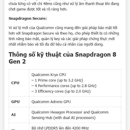
chưa từng có với chỉ 48ms cũng như xử lý âm thanh thoại khi đang
chơi game được tốt và rõ ràng hơn.
Snapdragon Secure:
Vi xử lý mới của Qualcomm cũng mang đến giải pháp bảo mật tốt
hơn với Snapdragon Secure và theo họ, cho phép thiết bị có những
tính năng bảo mật, quản lý key và các giải pháp chứng thực mới
nhất nhằm bảo vệ tối đa dữ liệu cá nhân của người dùng.
Thông số kỹ thuật của Snapdragon 8
Gen 2
Qualcomm Kryo CPU
– 1 Prime core (up to 3.2 GHz)
CPU
– 4 Performance cores (up to 2.8 GHz)
– 3 Efficiency cores (up to 2.0 GHz)
GPU
Qualcomm Adreno GPU
Qualcomm Hexagon Processor and Qualcomm
AI
Sensing Hub (with dual AI processors)
Bộ nhớ LPDDR5 lên đến 4200 MHz