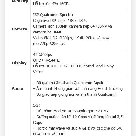
Memory
Hỗ trợ lên đến 16GB
Sản phẩm xem gần nhất
ISP Qualcomm Spectra
Cognitive ISP, triple 18-bit ISPs
Không có sản phẩm
Camera đơn 108MP, camera kép 64+36MP và
Hoặc nhập tên để tìm kiếm
Camera
camera ba 36MP
Video 8K HDR @30fps, 4K @120fps và slow-
mo 720p @960fps
4K @60fps
QHD+ @144Hz
Display
Hỗ trợ HDR10, HDR10+, HDR vivid, and Dolby
Vision
– Bộ giải mã âm thanh Qualcomm Aqstic
Audio
– Âm thanh không gian với tính năng Head Tracking
– Bộ giao tiếp giọng nói và âm thanh Qualcomm
5G:
– Hệ thống Modem-RF Snapdragon X70 5G
– Đường xuống lên tới 10 Gbps và đường lên tới 3,5
Gbps
– Hỗ trợ mmWave và sub-6 GHz với các chế độ SA,
NSA, FDD và TDD