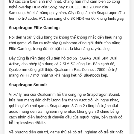
trợ các cảm biến ảnh mới nhất, chẳng hạn như cảm biến có công
nghệ overlap HDR của Sony, hay ISOCELL HP3 200MP của
Samsung. Về khả năng quay hình, đây cũng là chip Snapdragon đầu
tiên hỗ trợ codec AV1 sẵn sàng cho 8K HDR với 60 khung hình/giây.
Snapdragon Elite Gaming:
Nói đến vi xử lý đầu bảng thì không thể không nhắc đến hiệu năng
chơi game và lần ra mắt này Qualcomm cũng giới thiệu tính năng
Elite Gaming, trong đó nổi bật nhất là khả năng ray-tracing.
Đây cũng là nền tảng đầu tiên hỗ trợ 5G+5G/4G Dual-SIM Dual-
Active, cho phép tận dụng cả 2 SIM 5G cùng lúc. Bên cạnh đó,
Qualcomm cũng giới thiệu Qualcomm Fast Connect 7800 hỗ trợ
mạng Wi-Fi 7 mới nhất và khả năng kết nối Bluetooth kép.
Snapdragon Sound:
Vi xử lý mới của Qualcomm hỗ trợ công nghệ Snapdragon Sound,
hứa hẹn mang đến chất lượng âm thanh vượt trội khi nghe nhạc,
gọi thoại và chơi game. Snapdragon 8 Gen 2 cũng hỗ trợ spatial
audio mang đến trải nghiệm nghe nhạc không gian 3 chiều bằng
cách nhận diện hướng di chuyển đầu của người nghe, bên cạnh đó
hỗ trợ lossless 48kHz.
Về phương diện giải trí, game thủ sẽ có trải nghiệm độ trễ tốt nhất