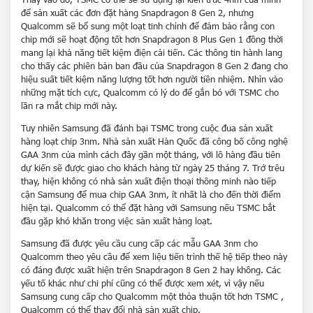
để sản xuất các đơn đặt hàng Snapdragon 8 Gen 2, nhưng
Qualcomm sẽ bổ sung một loạt tinh chỉnh để đảm bảo rằng con
chip mới sẽ hoạt động tốt hơn Snapdragon 8 Plus Gen 1 đồng thời
mang lại khả năng tiết kiệm điện cải tiến. Các thông tin hành lang
cho thấy các phiên bản ban đầu của Snapdragon 8 Gen 2 đang cho
hiệu suất tiết kiệm năng lượng tốt hơn người tiền nhiệm. Nhìn vào
những mặt tích cực, Qualcomm có lý do để gắn bó với TSMC cho
lần ra mắt chip mới này.
Tuy nhiên Samsung đã đánh bại TSMC trong cuộc đua sản xuất
hàng loạt chip 3nm. Nhà sản xuất Hàn Quốc đã công bố công nghệ
GAA 3nm của mình cách đây gần một tháng, với lô hàng đầu tiên
dự kiến sẽ được giao cho khách hàng từ ngày 25 tháng 7. Trớ trêu
thay, hiện không có nhà sản xuất điện thoại thông minh nào tiếp
cận Samsung để mua chip GAA 3nm, ít nhất là cho đến thời điểm
hiện tại. Qualcomm có thể đặt hàng với Samsung nếu TSMC bắt
đầu gặp khó khăn trong việc sản xuất hàng loạt.
Samsung đã được yêu cầu cung cấp các mẫu GAA 3nm cho
Qualcomm theo yêu cầu để xem liệu tiến trình thế hệ tiếp theo này
có đáng được xuất hiện trên Snapdragon 8 Gen 2 hay không. Các
yếu tố khác như chi phí cũng có thể được xem xét, vì vậy nếu
Samsung cung cấp cho Qualcomm một thỏa thuận tốt hơn TSMC ,
Qualcomm có thể thay đổi nhà sản xuất chip.