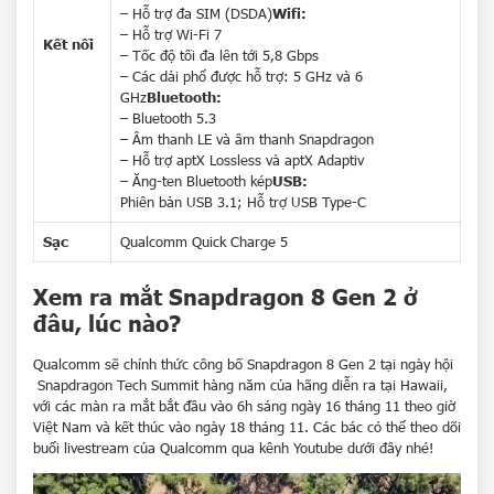
– Hỗ trợ đa SIM (DSDA)
Wifi:
– Hỗ trợ Wi-Fi 7
Kết nối
– Tốc độ tối đa lên tới 5,8 Gbps
– Các dải phổ được hỗ trợ: 5 GHz và 6
GHz
Bluetooth:
– Bluetooth 5.3
– Âm thanh LE và âm thanh Snapdragon
– Hỗ trợ aptX Lossless và aptX Adaptiv
– Ăng-ten Bluetooth kép
USB:
Phiên bản USB 3.1; Hỗ trợ USB Type-C
Sạc
Qualcomm Quick Charge 5
Xem ra mắt Snapdragon 8 Gen 2 ở
đâu, lúc nào?
Qualcomm sẽ chính thức công bố Snapdragon 8 Gen 2 tại ngày hội
Snapdragon Tech Summit hàng năm của hãng diễn ra tại Hawaii,
với các màn ra mắt bắt đầu vào 6h sáng ngày 16 tháng 11 theo giờ
Việt Nam và kết thúc vào ngày 18 tháng 11. Các bác có thể theo dõi
buổi livestream của Qualcomm qua kênh Youtube dưới đây nhé!