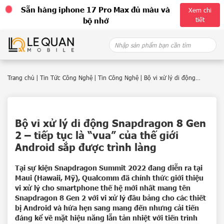
Sẵn hàng iphone 17 Pro Max đủ màu và
Xem chi
tiết
bộ nhớ
Skip
Search
to
for:
content
Trang chủ
|
Tin Tức Công Nghệ
|
Tin Công Nghệ
|
Bộ vi xử lý di động
Snapdragon 8 Gen 2 – tiếp tục là “vua” của thế giới Android sắp được trình
làng
Bộ vi xử lý di động Snapdragon 8 Gen
2 – tiếp tục là “vua” của thế giới
Android sắp được trình làng
Tại sự kiện Snapdragon Summit 2022 đang diễn ra tại
Maui (Hawaii, Mỹ), Qualcomm đã chính thức giới thiệu
vi xử lý cho smartphone thế hệ mới nhất mang tên
Snapdragon 8 Gen 2 với vi xử lý đầu bảng cho các thiết
bị Android và hứa hẹn sang mang đến nhưng cải tiến
đáng kể về mặt hiệu năng lẫn tản nhiệt với tiến trình