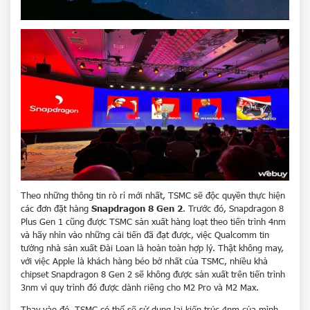
Theo những thông tin rò rỉ mới nhất, TSMC sẽ độc quyền thực hiện
các đơn đặt hàng
Snapdragon 8 Gen 2
. Trước đó, Snapdragon 8
Plus Gen 1 cũng được TSMC sản xuất hàng loạt theo tiến trình 4nm
và hãy nhìn vào những cải tiến đã đạt được, việc Qualcomm tin
tưởng nhà sản xuất Đài Loan là hoàn toàn hợp lý. Thật không may,
với việc Apple là khách hàng béo bở nhất của TSMC, nhiều khả
chipset Snapdragon 8 Gen 2 sẽ không được sản xuất trên tiến trình
3nm vì quy trình đó được dành riêng cho M2 Pro và M2 Max.
Thay vào đó, TSMC có thể sẽ sử dụng lại kiến trúc 4nm của mình