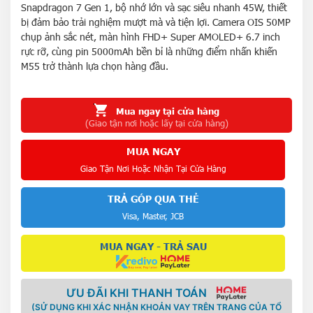
Snapdragon 7 Gen 1, bộ nhớ lớn và sạc siêu nhanh 45W, thiết
bị đảm bảo trải nghiệm mượt mà và tiện lợi. Camera OIS 50MP
chụp ảnh sắc nét, màn hình FHD+ Super AMOLED+ 6.7 inch
rực rỡ, cùng pin 5000mAh bền bỉ là những điểm nhấn khiến
M55 trở thành lựa chọn hàng đầu.
Mua ngay tại cửa hàng
(Giao tận nơi hoặc lấy tại cửa hàng)
MUA NGAY
Giao Tận Nơi Hoặc Nhận Tại Cửa Hàng
TRẢ GÓP QUA THẺ
Visa, Master, JCB
MUA NGAY - TRẢ SAU
ƯU ĐÃI KHI THANH TOÁN
(SỬ DỤNG KHI XÁC NHẬN KHOẢN VAY TRÊN TRANG CỦA TỔ