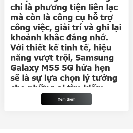
chỉ là phương tiện liên lạc
mà còn là công cụ hỗ trợ
công việc, giải trí và ghi lại
khoảnh khắc đáng nhớ.
Với thiết kế tinh tế, hiệu
năng vượt trội, Samsung
Galaxy M55 5G hứa hẹn
sẽ là sự lựa chọn lý tưởng
cho những ai tìm kiếm
một thiết bị đa năng, hiện
Xem thêm
đại.
Vẻ ngoài hiện đại, thời
thượng