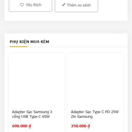
Yêu thích
Thêm so sánh
PHỤ KIỆN MUA KÈM
Adapter Sạc Samsung 3
Adapter Sạc Type C PD 25W
P
cổng USB Type C 65W
Zin Samsung
1
690.000
₫
250.000
₫