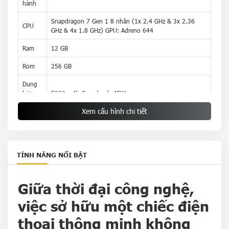
hành
Snapdragon 7 Gen 1 8 nhân (1x 2.4 GHz & 3x 2.36
CPU
GHz & 4x 1.8 GHz) GPU: Adreno 644
Ram
12 GB
Rom
256 GB
Dung
lượng
5000 mAh Sạc nhanh 45W
pin
Xem cấu hình chi tiết
TÍNH NĂNG NỔI BẬT
Giữa thời đại công nghệ,
việc sở hữu một chiếc điện
thoại thông minh không