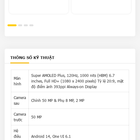
THÔNG SỐ KỸ THUẬT
Super AMOLED Plus, 120Hz, 1000 nits (HBM) 6.7
Màn
inches, Full HD+ (1080 x 2400 pixels) Tỷ lệ 20:9, mật
hình
độ điểm ảnh 393ppi Always-on Display
Camera
Chính 50 MP & Phụ 8 MP, 2 MP
sau
Camera
50 MP
trước
Hệ
điều
Android 14, One UI 6.1