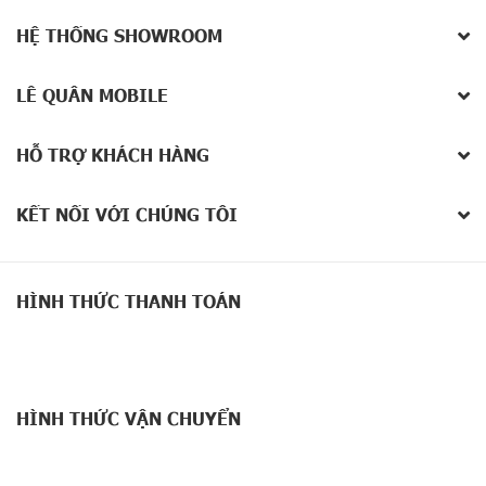
HỆ THỐNG SHOWROOM
Samsung Galaxy M55, với thiết kế tối giản, tập trung vào tính tiện
lợi cho người dùng. Các ống kính camera được sắp xếp thẳng
hàng, tạo nên một vẻ ngoài gọn gàng và hài hòa. Nhờ đó, mặt
LÊ QUÂN MOBILE
sau của điện thoại trở nên ngăn nắp, dễ nhìn và không gây rối
mắt.
HỖ TRỢ KHÁCH HÀNG
Thiết kế cạnh hơi nổi lên của điện thoại giúp người dùng cầm nắm
dễ dàng hơn, hạn chế trơn trượt. Bên cạnh đó, thiết kế này cũng
tăng cường khả năng bảo vệ điện thoại khi rơi. Mặt lưng mờ của
KẾT NỐI VỚI CHÚNG TÔI
Galaxy M55 5G hạn chế bám dấu vân tay, giữ cho thiết bị luôn
sạch sẽ và trông như mới.
Samsung
sẽ cung cấp cho M55 5G với 2 màu sắc Xanh Navy và
Xanh Bạc hà. Đây là mùa sắc rò rỉ, và cũng chính là 2 màu chính
HÌNH THỨC THANH TOÁN
thức của Galaxy M55 5G.
Samsung Galaxy M55 5G tích hợp cảm biến vân tay dưới màn
hình, cho phép người dùng mở khóa thiết bị dễ dàng chỉ bằng một
chạm. Vị trí này không chỉ tăng tốc độ mở khóa mà còn nâng cao
tính tiện lợi và bảo mật, đảm bảo chỉ bạn mới có thể truy cập.
HÌNH THỨC VẬN CHUYỂN