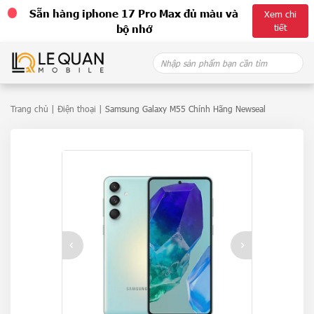
Sẵn hàng iphone 17 Pro Max đủ màu và
Xem chi
tiết
bộ nhớ
Skip
Search
to
for:
content
Trang chủ
|
Điện thoại
| Samsung Galaxy M55 Chính Hãng Newseal