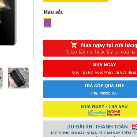
Màu sắc
Mua ngay tại cửa hàn
(Giao tận nơi hoặc lấy tại cửa hà
MUA NGAY
Giao Tận Nơi Hoặc Nhận Tại Cửa Hàng
TRẢ GÓP QUA THẺ
Visa, Master, JCB
MUA NGAY - TRẢ SAU
ƯU ĐÃI KHI THANH TOÁN
(SỬ DỤNG KHI XÁC NHẬN KHOẢN VAY TRÊN T