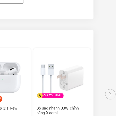
ep 1:1 New
Bộ sạc nhanh 33W chính
Bộ sạc nha
hãng Xiaomi
GaN