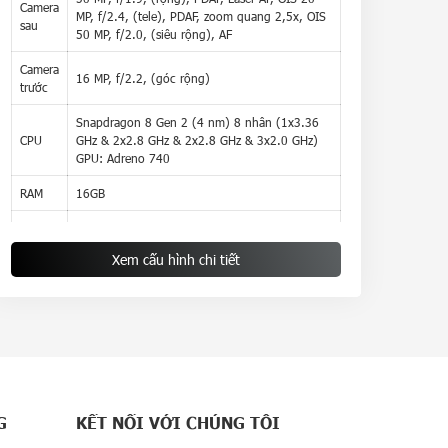
Camera
MP, f/2.4, (tele), PDAF, zoom quang 2,5x, OIS
sau
50 MP, f/2.0, (siêu rộng), AF
Camera
16 MP, f/2.2, (góc rộng)
trước
Snapdragon 8 Gen 2 (4 nm) 8 nhân (1x3.36
CPU
GHz & 2x2.8 GHz & 2x2.8 GHz & 3x2.0 GHz)
GPU: Adreno 740
RAM
16GB
ROM
512GB
Xem cấu hình chi tiết
Hệ
điều
Android 13 (MagicOS 7.2)
hành
Dung
Li-Po 5000 mAh Sạc nhanh 66W Sạc ngược
lượng
5W
pin
G
KẾT NỐI VỚI CHÚNG TÔI