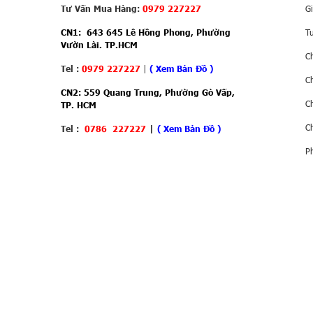
CPU: Snapdragon 8 Gen 2.
Tư Vấn Mua Hàng:
0979 227227
Gi
RAM: 16 GB.
CN1: 643 645 Lê Hồng Phong, Phường
T
Bộ nhớ trong: 256 GB hoặc 512 GB.
Vườn Lài. TP.HCM
Camera sau: Chính 50 MP + góc siêu rộng 5
C
Camera trước: 16 MP.
Tel :
0979 227227
|
( Xem Bản Đồ )
C
Pin: 5.000 mAh, sạc nhanh SuperCharge 66 
CN2: 559 Quang Trung, Phường Gò Vấp,
Hệ điều hành: Android 13 (MagicOS 7.2)
C
TP. HCM
Top điểm nổi bật của chiếc 
C
Tel :
0786 227227
|
(
Xem Bản Đồ
)
Magic V2
P
1. Thiết kế mỏng nhẹ ấn tượng