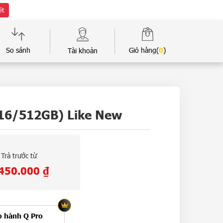
ết
So sánh
Giỏ hàng(
0
)
Tài khoản
(16/512GB) Like New
Trả trước từ
.450.000
₫
o hành Q Pro