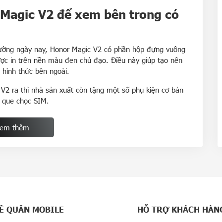
Magic V2 để xem bên trong có
trường ngày nay, Honor Magic V2 có phần hộp đựng vuông
ược in trên nền màu đen chủ đạo. Điều này giúp tạo nên
hình thức bên ngoài.
V2 ra thì nhà sản xuất còn tặng một số phụ kiện cơ bản
 que chọc SIM.
 bút cảm ứng Honor Magic-Pen để người dùng có thể thoải
em thêm
hiều thời gian và chi phí để tìm kiếm bút cảm ứng bên thứ
 của Huawei Honor Magic V2
ền OLED, độ phân giải 2.344 x 2.156 pixels, tần số quét
 OLED, độ phân giải 2.376 x 1.060 pixels, tần số quét 120
Ê QUÂN MOBILE
HỖ TRỢ KHÁCH HÀN