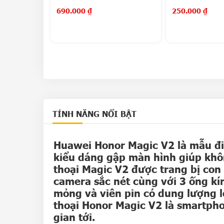
0.000
₫
690.000
₫
250.000
₫
TÍNH NĂNG NỔI BẬT
Huawei Honor Magic V2 là mẫu đi
kiểu dáng gập màn hình giúp khôn
thoại Magic V2 được trang bị co
camera sắc nét cùng với 3 ống kí
mỏng và viên pin có dung lượng l
thoại Honor Magic V2 là smartph
gian tới.