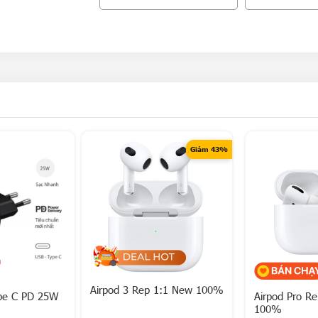
Giảm 43%
Airpod 3 Rep 1:1 New 100%
ype C PD 25W
Airpod Pro R
100%