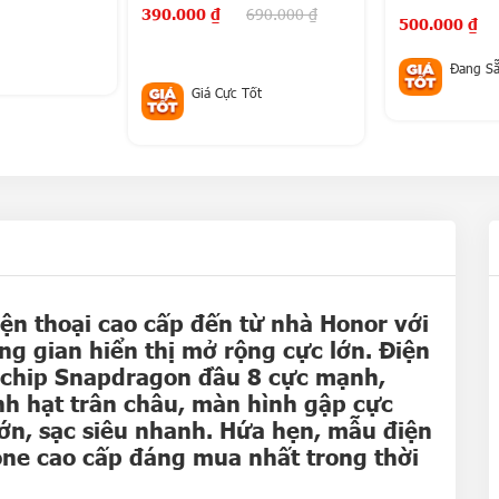
390.000
₫
690.000
₫
500.000
₫
Đang S
Giá Cực Tốt
ện thoại cao cấp đến từ nhà
Honor
với
g gian hiển thị mở rộng cực lớn. Điện
n chip Snapdragon đầu 8 cực mạnh,
nh hạt trân châu, màn hình gập cực
ớn, sạc siêu nhanh. Hứa hẹn, mẫu điện
one cao cấp đáng mua nhất trong thời