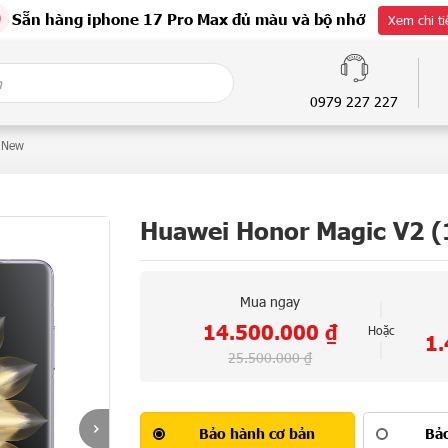
Sẵn hàng iphone 17 Pro Max đủ màu và bộ nhớ
Xem chi ti
0979 227 227
 New
Huawei Honor Magic V2 
Mua ngay
14.500.000
₫
Hoặc
1
25.500.000
₫
Bảo hành cơ bản
Bả