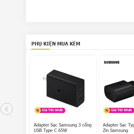
PHỤ KIỆN MUA KÈM
Giảm 17%
aomi 67W
Adapter Sạc Samsung 3 cổng
Adapter Sạc T
USB Type C 65W
Zin Samsung