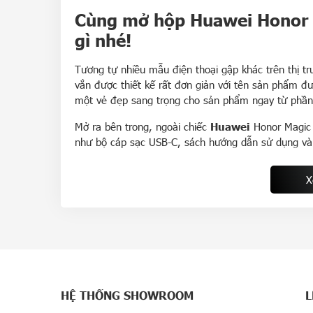
Cùng mở hộp Huawei Honor 
gì nhé!
Tương tự nhiều mẫu điện thoại gập khác trên thị 
vắn được thiết kế rất đơn giản với tên sản phẩm đ
một vẻ đẹp sang trọng cho sản phẩm ngay từ phần 
Mở ra bên trong, ngoài chiếc
Huawei
Honor Magic 
như bộ cáp sạc USB-C, sách hướng dẫn sử dụng và
Chưa hết, Magic V2 còn được đi kèm với một chiếc
X
mái ghi chú, vẽ trên màn hình mà không phải tốn n
3.
Tổng hợp thông số kỹ thuật
Màn hình chính: Kích thước 7.92 inch, tấm n
120 Hz, HDR10+, LTPO, độ sáng 1600 nits.
Màn hình phụ: Kích thước 6.43 inch, tấm nền
HỆ THỐNG SHOWROOM
L
Hz, HDR10+, LTPO, độ sáng 2500 nits.