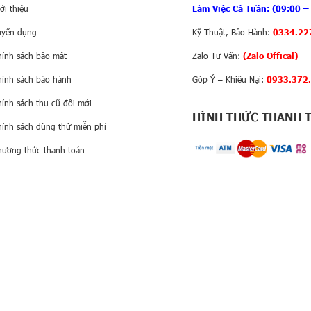
ới thiệu
Làm Việc Cả Tuần: (09:00 –
uyển dụng
Kỹ Thuật, Bảo Hành:
0334.22
0 MP + tele 20 MP.
hính sách bảo mật
Zalo Tư Vấn:
(Zalo Offical)
hính sách bảo hành
Góp Ý – Khiếu Nại:
0933.372
W.
hính sách thu cũ đổi mới
HÌNH THỨC THANH 
điện thoại gập siêu mỏng Huawei
hính sách dùng thử miễn phí
hương thức thanh toán