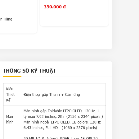
350.000
₫
550.000
₫
ẵn Hàng
THÔNG SỐ KỸ THUẬT
Kiểu
Thiết
Điện thoại gập Thanh + Cảm ứng
Kế
Màn hình gập Foldable LTPO OLED, 120Hz, 1
Màn
tỷ màu 7.92 inches, 2K+ (2156 x 2344 pixels )
hình
Màn hình ngoài LTPO OLED, 1B colors, 120Hz
6.43 inches, Full HD+ (1060 x 2376 pixels)
50 MP, f/1.9, (rộng), PDAF, Laser AF, OIS 20