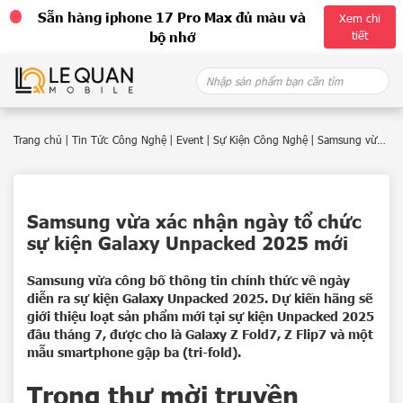
Sẵn hàng iphone 17 Pro Max đủ màu và
Xem chi
tiết
bộ nhớ
Skip
Search
to
for:
content
Trang chủ
|
Tin Tức Công Nghệ
|
Event
|
Sự Kiện Công Nghệ
|
Samsung vừa
xác nhận ngày tổ chức sự kiện Galaxy Unpacked 2025 mới
Samsung vừa xác nhận ngày tổ chức
sự kiện Galaxy Unpacked 2025 mới
Samsung vừa công bố thông tin chính thức về ngày
diễn ra sự kiện Galaxy Unpacked 2025. Dự kiến hãng sẽ
giới thiệu loạt sản phẩm mới tại sự kiện Unpacked 2025
đầu tháng 7, được cho là Galaxy Z Fold7, Z Flip7 và một
mẫu smartphone gập ba (tri-fold).
Trong thư mời truyền