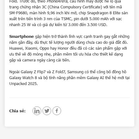
Fold
. Trước đó, theo
PhoneArera
, cấu hình máy được hé lộ qua
trang chứng nhận 3C (China Compulsory Certificate) với tên mã
SM-F9680, màn hình 9,96 inch khi mở, chip Snapdragon 8 Elite sản
xuất trên tiến trình 3 nm của TSMC, pin dưới 5.000 mAh với sạc
Sản phẩm xem gần nhất
nhanh 25 W và có giá dự kiến từ 3.000 đến 3.500 USD.
Không có sản phẩm
Smartphone
gập hiện trở thành lĩnh vực cạnh tranh gay gắt những
Hoặc nhập tên để tìm kiếm
năm gần đây, dù thực tế lượng người dùng chưa cao do giá đắt đỏ.
Huawei, Xiaomi, Oppo hay Honor đều đã có các sản phẩm gập với
ưu thế về độ mỏng nhẹ, phần mềm tối ưu hóa cho thiết kế dạng
gập và camera ngày càng cải tiến.
Ngoài Galaxy Z Flip7 và Z Fold7, Samsung có thể công bố đồng hồ
Galaxy Watch 8 và bộ tính năng phần mềm Galaxy AI thế hệ mới tại
Unpacked 2025.
Chia sẻ: