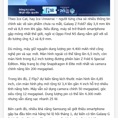
Theo Ice Cat, hay Ice Universe – người từng chia sẻ nhiều thông tin
chính xác về sản phẩm chưa ra mắt, Galaxy Z Fold7 dày 3,9 mm khi
mở và 8,9 mm khi gập. Nếu đúng, máy sẽ trở thành smartphone
gập mỏng nhất thế giới, ngôi vị Oppo Find N5 đang nắm giữ với số
đo tương ứng 4,2 và 8,9 mm.
Dù mỏng, máy giữ nguyên dung lượng pin 4.400 mAh nhờ công
nghệ pin và sạc mới. Màn hình ngoài có thể tăng lên 6,5 inch, còn
màn hình trong 8,2 inch tương đương phiên bản Z Fold 6 Special
Edition. Máy trang bị chip Snapdragon 8 Elite mới nhất và camera
chính nâng lên 200 megapixel.
Trong khi đó, Z Flip7 dự kiến tăng kích thước màn hình lên 6,85
inch, còn màn hình phụ mở rộng từ 3,4 lên gần 4 inch hỗ trợ nhiều
tính năng hơn. Máy vẫn sử dụng camera chính 50 megapixel, góc
siêu rộng 12 megapixel. Dung lượng pin có thể lên 4.300 mAh
nhưng vẫn dùng sạc nhanh 25 W.
Bên cạnh đó, nhiều khả năng Samsung sẽ giới thiệu smartphone
gập ba đầu tiên mà hãng
hé lộ
hồi tháng 1, dự kiến có tên
Galaxy G