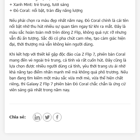
+ Xanh Mint: trẻ trung, tươi sáng
+ Đỏ Coral: nổi bật, tràn đầy năng lượng
Nếu phải chọn ra màu đẹp nhất năm nay, Đỏ Coral chính là cái tên
nổi bật nhờ thu hút nhiều sự quan tâm ngay từ khi ra mắt. Đây là
màu sắc hoàn toàn mới trên dòng Z Flip, không quá rực rỡ nhưng
vẫn đủ ấn tượng. Sắc đỏ có pha chút cam nhẹ, tạo cảm giác hiện
đại, thời thượng mà vẫn không kén người dùng.
Khi kết hợp với thiết kế gập độc đáo của Z Flip 7, phiên bản Coral
mang đến vẻ ngoài trẻ trung, cá tính và rất cuốn hút. Đây cũng là
lựa chọn được nhiều người dùng cá tính, yêu thời trang ưu ái nhờ
khả năng tạo điểm nhấn mạnh mẽ mà không quá phô trương. Nếu
bạn đang tìm kiếm một màu sắc vừa mới mẻ, vừa thể hiện chất
riêng, thì Galaxy Z Flip 7 phiên bản Đỏ Coral chắc chắn là ứng cử
viên sáng giá nhất trong năm nay.
Chia sẻ: