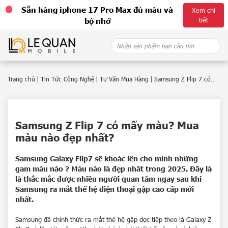
Sẵn hàng iphone 17 Pro Max đủ màu và
Xem chi
tiết
bộ nhớ
Skip
Search
to
for:
content
Trang chủ
|
Tin Tức Công Nghệ
|
Tư Vấn Mua Hàng
|
Samsung Z Flip 7 có
mấy màu? Mua màu nào đẹp nhất?
Samsung Z Flip 7 có mấy màu? Mua
màu nào đẹp nhất?
Samsung Galaxy Flip7 sẽ khoác lên cho mình những
gam màu nào ? Màu nào là đẹp nhất trong 2025. Đây là
là thắc mắc được nhiều người quan tâm ngay sau khi
Samsung ra mắt thế hệ điện thoại gập cao cấp mới
nhất.
Samsung đã chính thức ra mắt thế hệ gập dọc tiếp theo là Galaxy Z