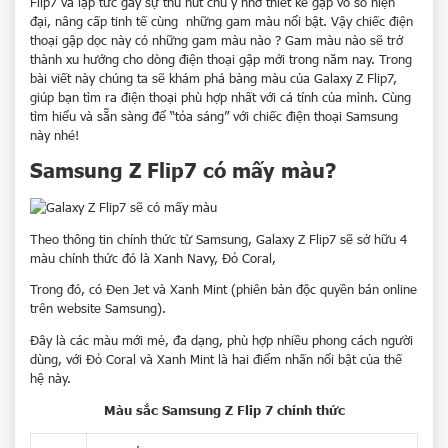
Flip7 và lập tức gây sự thu hút chú ý nhờ thiết kế gập vỏ sò hiện
đại, nâng cấp tinh tế cùng những gam màu nổi bật. Vậy chiếc điện
thoại gập dọc này có những gam màu nào ? Gam màu nào sẽ trở
thành xu hướng cho dòng điện thoại gập mới trong năm nay. Trong
bài viết này chúng ta sẽ khám phá bảng màu của Galaxy Z Flip7,
giúp bạn tìm ra điện thoại phù hợp nhất với cá tính của mình. Cùng
tìm hiểu và sẵn sàng để “tỏa sáng” với chiếc điện thoại Samsung
này nhé!
Samsung Z Flip7 có mấy màu?
Theo thông tin chính thức từ
Samsung
,
Galaxy Z Flip7 sẽ sở hữu 4
màu chính thức đó là Xanh Navy, Đỏ Coral,
Trong đó, có Đen Jet và Xanh Mint (phiên bản độc quyền bán online
trên website Samsung).
Đây là các màu mới mẻ, đa dạng, phù hợp nhiều phong cách người
dùng, với Đỏ Coral và Xanh Mint là hai điểm nhấn nổi bật của thế
hệ này.
Màu sắc Samsung Z Flip 7 chính thức