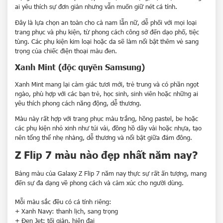
ai yêu thích sự đơn giản nhưng vẫn muốn giữ nét cá tính.
Đây là lựa chọn an toàn cho cả nam lẫn nữ, dễ phối với mọi loại
trang phục và phụ kiện, từ phong cách công sở đến dạo phố, tiệc
tùng. Các phụ kiện kim loại hoặc da sẽ làm nổi bật thêm vẻ sang
trọng của chiếc điện thoại màu đen.
Xanh Mint (độc quyền Samsung)
Xanh Mint mang lại cảm giác tươi mới, trẻ trung và có phần ngọt
ngào, phù hợp với các bạn trẻ, học sinh, sinh viên hoặc những ai
yêu thích phong cách năng động, dễ thương.
Màu này rất hợp với trang phục màu trắng, hồng pastel, be hoặc
các phụ kiện nhỏ xinh như túi vải, đồng hồ dây vải hoặc nhựa, tạo
nên tổng thể nhẹ nhàng, dễ thương và nổi bật giữa đám đông.
Z Flip 7 màu nào đẹp nhất năm nay?
Sản phẩm xem gần nhất
Bảng màu của
Galaxy Z Flip 7
năm nay thực sự rất ấn tượng, mang
đến sự đa dạng về phong cách và cảm xúc cho người dùng.
Không có sản phẩm
Hoặc nhập tên để tìm kiếm
Mỗi màu sắc đều có cá tính riêng:
+ Xanh Navy: thanh lịch, sang trọng
+ Đen Jet: tối giản, hiện đại