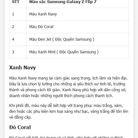
STT
Màu sắc Samsung Galaxy Z Flip 7
1
Màu Xanh Navy
2
Màu Đỏ Coral
4
Màu Đen Jet ( Độc Quyền Samsung )
3
Màu Xanh Mint ( Độc Quyền Samsung )
Xanh Navy
Màu Xanh Navy mang lại cảm giác sang trọng, lịch lãm và hiện đại.
Đây là lựa chọn lý tưởng cho những ai yêu thích sự tinh tế, trưởng
thành và phong cách tối giản. Xanh Navy phù hợp với dân công sở,
doanh nhân hoặc những người thích phong cách thanh lịch.
Khi phối đồ, màu này dễ kết hợp với trang phục màu trắng, xám,
đen hoặc các phụ kiện kim loại sáng như bạc, vàng trắng để tôn lên
vẻ đẳng cấp.
Đỏ Coral
Đỏ Coral nổi bật, trẻ trung và cá tính, phù hợp với những ai thích