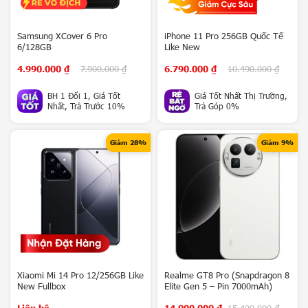
iQOO Z10 Turbo Pro (Snap 8s
iPhone 15 Pro 128GB Like New
Gen 4 – Pin 7000mAh) Newseal
8.600.000
₫
15.990.000
₫
18.690.000
₫
Snap 8s Gen 4 - Pin
BH 1 Đổi 1, Giá Cực Tốt
7000mAh
Giảm 23%
Giảm 22%
Honor Magic 7 Pro (Snap 8 Elite
Nubia Red Magic 9S Pro (Snap
– Camera tele 200MP) Like New
8 Gen 3) Like New
12.600.000
₫
17.400.000
₫
10.900.000
₫
13.900.000
₫