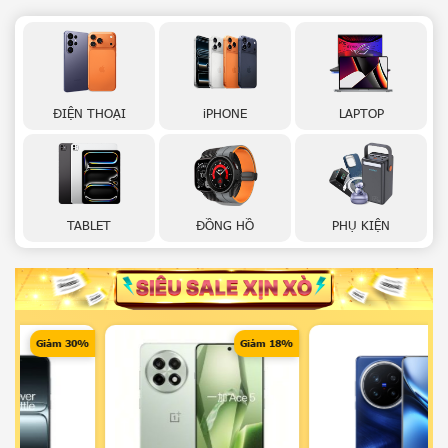
ĐIỆN THOẠI
iPHONE
LAPTOP
TABLET
ĐỒNG HỒ
PHỤ KIỆN
0%
Giảm 18%
Giảm 29%