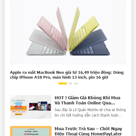
Apple ra mắt MacBook Neo giá từ 16,49 triệu đồng: Dùng
Samsung Z Fold7 & Z Flip7 – Đặt Trước Ngay, Khách Hàng
Chương Trình Mua iPhone Trả Góp Bao Duyệt Nợ Xấu
chip iPhone A18 Pro, màn hình 13 inch, pin 16 giờ
Nhận Giá Tốt
100%
HOT ! Giảm Giá Khủng Khi Mua
Và Thanh Toán Online Qua
Kredivo – Mua Trước Trả Sau Với
Sau đây là Lê Quân Mobile sẽ chia sẻ thông
0đ
tin chi tiết hướng dẫn cách thanh toán
Mua ngay - Trả sau với thời gian duyệt
nhanh chóng, tiện lợi, không cần chứng
Mua Trước Trả Sau – Chốt Ngay
minh thu nhập
Điện Thoại Cùng HomePayLater