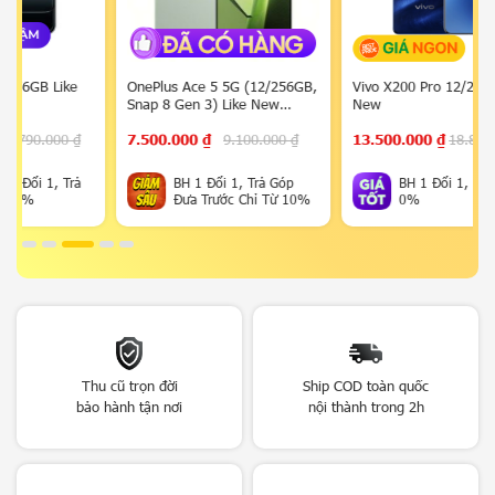
OnePlus Ace 5 5G (12/256GB,
Vivo X200 Pro 12/256GB Like
Snap 8 Gen 3) Like New
New
Fullbox
7.500.000
₫
9.100.000
₫
13.500.000
₫
18.890.000
₫
BH 1 Đổi 1, Trả Góp
BH 1 Đổi 1, Trả Góp
Đưa Trước Chỉ Từ 10%
0%
Thu cũ trọn đời
Ship COD toàn quốc
bảo hành tận nơi
nội thành trong 2h