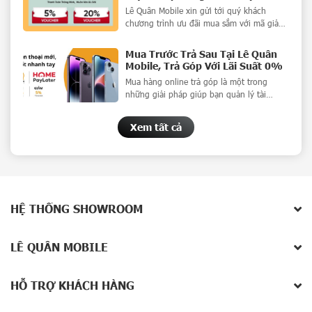
Lê Quân Mobile xin gửi tới quý khách
chương trình ưu đãi mua sắm với mã giảm
giá cực sốc khi mua điện thoại cùng hình
thức thanh toán trả góp Mua Ngay - Trả
Mua Trước Trả Sau Tại Lê Quân
Sau Home Pay Later.
Mobile, Trả Góp Với Lãi Suất 0%
Mua hàng online trả góp là một trong
những giải pháp giúp bạn quản lý tài
chính tốt hơn. Giờ đây, Lê Quân Mobile đã
mở thêm hình thức trả góp qua Home
Xem tất cả
PayLater rất tiện lợi, với lãi suất 0%, đảm
bảo đáp ứng nhu cầu đa dạng của Quý
khách.
HỆ THỐNG SHOWROOM
LÊ QUÂN MOBILE
HỖ TRỢ KHÁCH HÀNG