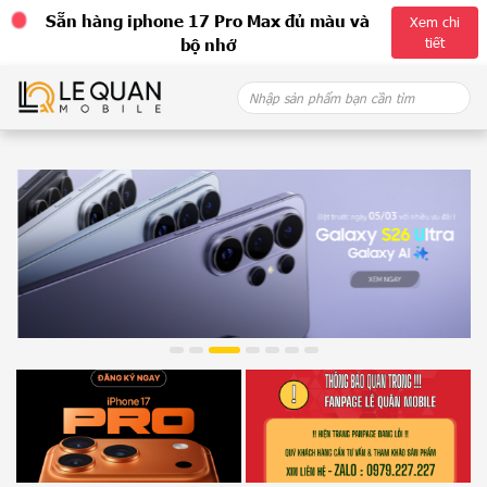
Sẵn hàng iphone 17 Pro Max đủ màu và
Xem chi
tiết
bộ nhớ
Skip
Search
to
for:
content